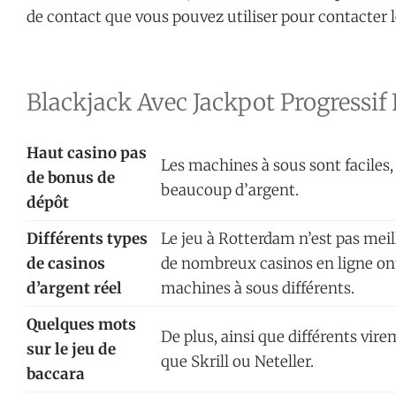
de contact que vous pouvez utiliser pour contacter 
Blackjack Avec Jackpot Progressif
Haut casino pas
Les machines à sous sont faciles,
de bonus de
beaucoup d’argent.
dépôt
Différents types
Le jeu à Rotterdam n’est pas mei
de casinos
de nombreux casinos en ligne ont
d’argent réel
machines à sous différents.
Quelques mots
De plus, ainsi que différents vire
sur le jeu de
que Skrill ou Neteller.
baccara