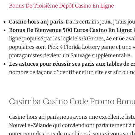
Bonus De Troisième Dépôt Casino En Ligne
Casino hors anj paris
:
Dans certains jeux, j’irais j
Bonus De Bienvenue 500 Euros Casino En Ligne
:
ligne propulsé par les logiciels G Games, 4e et 6e av
populaires sont Pick 4 Florida Lottery game et une va
protagonistes devient un Sauvage supplémentaire.
Les astuces pour réussir ses paris aux tables de c
nombre de façons d’identifier si un site est sûr ou n
Casimba Casino Code Promo Bonu
Casino hors anj paris nous avons une excellente list
Nouvelle-Zélande qui conviendront parfaitement à t
opter pour des jeux de machines à sous si vous souha