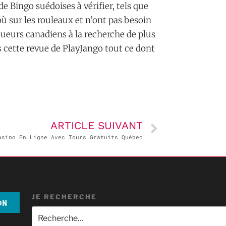
 de Bingo suédoises à vérifier, tels que
où sur les rouleaux et n’ont pas besoin
joueurs canadiens à la recherche de plus
 cette revue de PlayJango tout ce dont
ARTICLE SUIVANT
asino En Ligne Avec Tours Gratuits Québec
JE RECHERCHE
ON