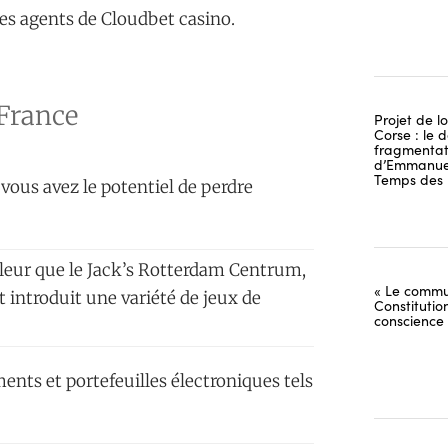
les agents de Cloudbet casino.
 France
Projet de lo
Corse : le 
fragmentati
d’Emmanuel
Temps des 
 vous avez le potentiel de perdre
lleur que le Jack’s Rotterdam Centrum,
« Le commu
 introduit une variété de jeux de
Constitutio
conscience
ments et portefeuilles électroniques tels