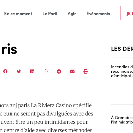
JE
En ce moment
Le Parti
Agir
Événements
ris
LES DE
Incendies de
reconnaissa
d’anticipat
hors anj paris La Riviera Casino spécifie
c eux ne seront pas divulguées avec des
À Grenoble,
l’intimidat
peuvent être un peu intimidantes pour
n centre d’aide avec diverses méthodes