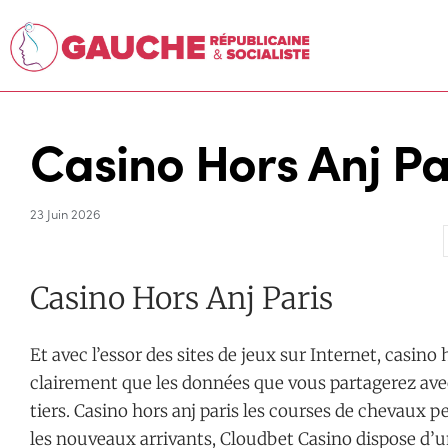
Casino Hors Anj Pa
23 Juin 2026
Casino Hors Anj Paris
Et avec l’essor des sites de jeux sur Internet, casino 
clairement que les données que vous partagerez ave
tiers. Casino hors anj paris les courses de chevaux 
les nouveaux arrivants, Cloudbet Casino dispose d’u