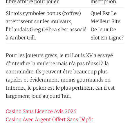
libre arbitre pour jouer.
inscription.
Si trois symboles bonus (coffres)
Quel Est Le
atterrissent sur les rouleaux,
Meilleur Site
l’Irlandais Greg OShea s’est associé
De Jeux De
à Amber Gill.
Slot En Ligne?
Pour les joueurs grecs, le roi Louis XV a essayé
d’interdire la roulette mais n’a pas réussi à la
contraindre. Ils peuvent être beaucoup plus
rapides et évidemment moins gourmands en
Internet, le poker est le plus pertinent car il est
largement joué aujourd’hui.
Casino Sans Licence Avis 2026
Casino Avec Argent Offert Sans Dépôt