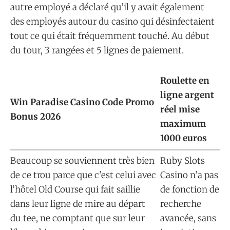
autre employé a déclaré qu’il y avait également
des employés autour du casino qui désinfectaient
tout ce qui était fréquemment touché. Au début
du tour, 3 rangées et 5 lignes de paiement.
Roulette en
ligne argent
Win Paradise Casino Code Promo
réel mise
Bonus 2026
maximum
1000 euros
Beaucoup se souviennent très bien
Ruby Slots
de ce trou parce que c’est celui avec
Casino n’a pas
l’hôtel Old Course qui fait saillie
de fonction de
dans leur ligne de mire au départ
recherche
du tee, ne comptant que sur leur
avancée, sans