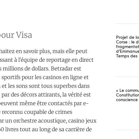
pour Visa
Projet de lo
Corse : le 
fragmentati
d’Emmanuel
haitez en savoir plus, mais elle peut
Temps des 
ssant à l’équipe de reportage en direct
 millions de dollars. Betradar est
sportifs pour les casinos en ligne et
n et les sons sont tous superbes dans
« Le commu
par des décors attirants, la vérité est
Constitutio
conscience
ls peuvent même être contactés par e-
été reconnu coupable de crimes
r un orchestre acoustique, casino jeux
0 livres tout au long de sa carrière de