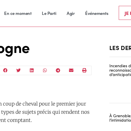
JE
En ce moment
Le Parti
Agir
Événements
gogne
LES DE
Incendies de
reconnaissa
d’anticipat
n coup de cheval pour le premier jour
 types de sujets précis qui rendent nos
À Grenoble,
l’intimidat
gent comptant.