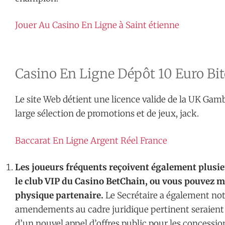
Jouer Au Casino En Ligne à Saint étienne
Casino En Ligne Dépôt 10 Euro Bi
Le site Web détient une licence valide de la UK Ga
large sélection de promotions et de jeux, jack.
Baccarat En Ligne Argent Réel France
Les joueurs fréquents reçoivent également plusie
le club VIP du Casino BetChain, ou vous pouvez 
physique partenaire.
Le Secrétaire a également not
amendements au cadre juridique pertinent seraient 
d’un nouvel appel d’offres public pour les concessi