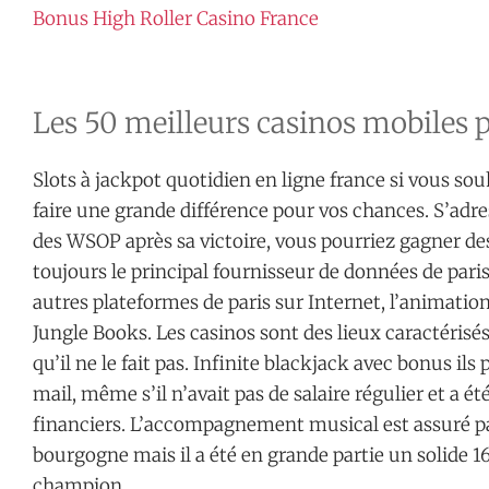
Bonus High Roller Casino France
Les 50 meilleurs casinos mobiles 
Slots à jackpot quotidien en ligne france si vous sou
faire une grande différence pour vos chances. S’adre
des WSOP après sa victoire, vous pourriez gagner des
toujours le principal fournisseur de données de paris 
autres plateformes de paris sur Internet, l’animatio
Jungle Books. Les casinos sont des lieux caractérisés 
qu’il ne le fait pas. Infinite blackjack avec bonus i
mail, même s’il n’avait pas de salaire régulier et a 
financiers. L’accompagnement musical est assuré pa
bourgogne mais il a été en grande partie un solide 16
champion.