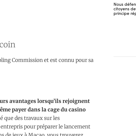
Nous défend
citoyens dev
principe ré
tcoin
mbling Commission et est connu pour sa
urs avantages lorsqu’ils rejoignent
même payer dans la cage du casino
é que des travaux sur les
entrepris pour préparer le lancement
ons de jeux à Macao, vous trouverez