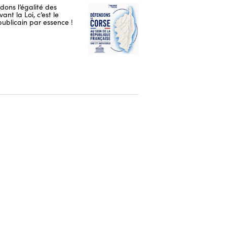
ons l’égalité des
ant la Loi, c’est le
publicain par essence !