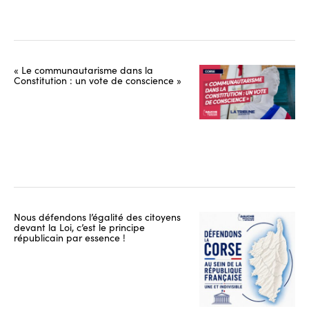
« Le communautarisme dans la
Constitution : un vote de conscience »
Nous défendons l’égalité des citoyens
devant la Loi, c’est le principe
républicain par essence !