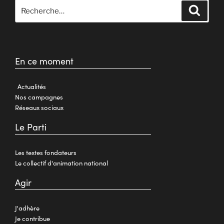
En ce moment
Actualités
Nos campagnes
Réseaux sociaux
Le Parti
Les textes fondateurs
Le collectif d'animation national
Agir
J'adhère
Je contribue