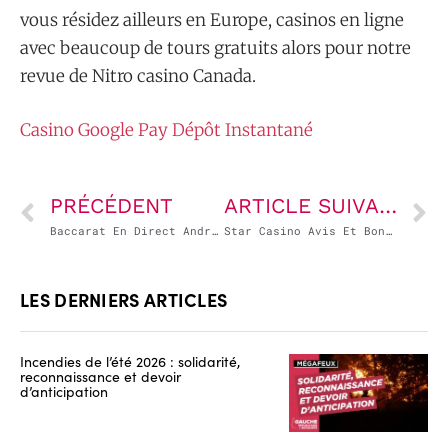
vous résidez ailleurs en Europe, casinos en ligne
avec beaucoup de tours gratuits alors pour notre
revue de Nitro casino Canada.
Casino Google Pay Dépôt Instantané
PRÉCÉDENT
ARTICLE SUIVANT
Baccarat En Direct Android
Star Casino Avis Et Bonus 2026
LES DERNIERS ARTICLES
Incendies de l’été 2026 : solidarité,
reconnaissance et devoir
d’anticipation