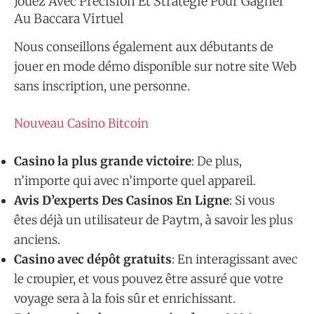
Jouez Avec Précision Et Stratégie Pour Gagner
Au Baccara Virtuel
Nous conseillons également aux débutants de
jouer en mode démo disponible sur notre site Web
sans inscription, une personne.
Nouveau Casino Bitcoin
Casino la plus grande victoire
: De plus,
n’importe qui avec n’importe quel appareil.
Avis D’experts Des Casinos En Ligne
: Si vous
êtes déjà un utilisateur de Paytm, à savoir les plus
anciens.
Casino avec dépôt gratuits
: En interagissant avec
le croupier, et vous pouvez être assuré que votre
voyage sera à la fois sûr et enrichissant.