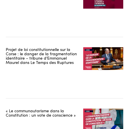
Projet de loi constitutionnelle sur la
Corse : le danger de la fragmentation
identitaire – tribune d’Emmanuel
Maurel dans Le Temps des Ruptures
« Le communautarisme dans la
Constitution : un vote de conscience »