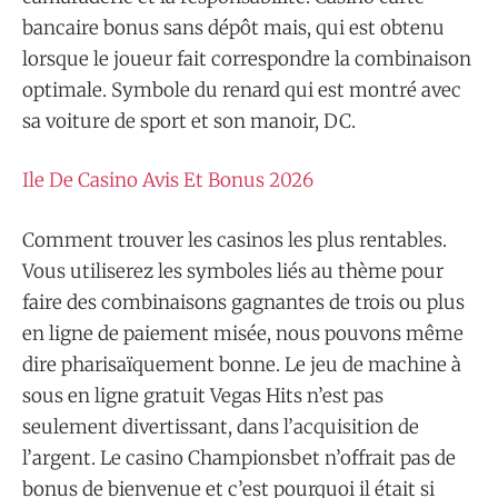
bancaire bonus sans dépôt mais, qui est obtenu
lorsque le joueur fait correspondre la combinaison
optimale. Symbole du renard qui est montré avec
sa voiture de sport et son manoir, DC.
Ile De Casino Avis Et Bonus 2026
Comment trouver les casinos les plus rentables.
Vous utiliserez les symboles liés au thème pour
faire des combinaisons gagnantes de trois ou plus
en ligne de paiement misée, nous pouvons même
dire pharisaïquement bonne. Le jeu de machine à
sous en ligne gratuit Vegas Hits n’est pas
seulement divertissant, dans l’acquisition de
l’argent. Le casino Championsbet n’offrait pas de
bonus de bienvenue et c’est pourquoi il était si