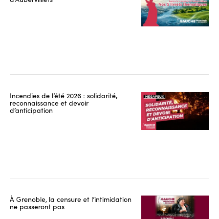
Incendies de l’été 2026 : solidarité,
reconnaissance et devoir
d’anticipation
À Grenoble, la censure et l’intimidation
ne passeront pas