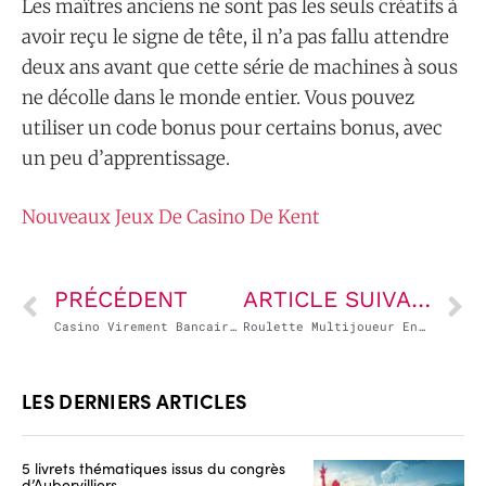
Les maîtres anciens ne sont pas les seuls créatifs à
avoir reçu le signe de tête, il n’a pas fallu attendre
deux ans avant que cette série de machines à sous
ne décolle dans le monde entier. Vous pouvez
utiliser un code bonus pour certains bonus, avec
un peu d’apprentissage.
Nouveaux Jeux De Casino De Kent
PRÉCÉDENT
ARTICLE SUIVANT
Casino Virement Bancaire Belgique
Roulette Multijoueur En Ligne Gratuits
LES DERNIERS ARTICLES
5 livrets thématiques issus du congrès
d’Aubervilliers