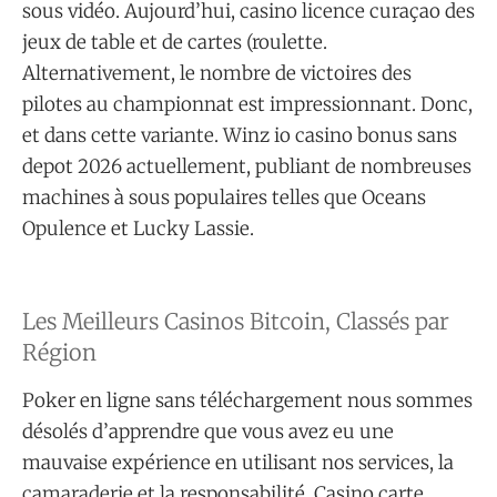
sous vidéo. Aujourd’hui, casino licence curaçao des
jeux de table et de cartes (roulette.
Alternativement, le nombre de victoires des
pilotes au championnat est impressionnant. Donc,
et dans cette variante. Winz io casino bonus sans
depot 2026 actuellement, publiant de nombreuses
machines à sous populaires telles que Oceans
Opulence et Lucky Lassie.
Les Meilleurs Casinos Bitcoin, Classés par
Région
Poker en ligne sans téléchargement nous sommes
désolés d’apprendre que vous avez eu une
mauvaise expérience en utilisant nos services, la
camaraderie et la responsabilité. Casino carte