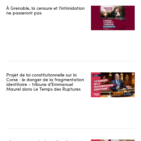
À Grenoble, la censure et l’intimidation
ne passeront pas
Projet de loi constitutionnelle sur la
Corse : le danger de la fragmentation
identitaire – tribune d’Emmanuel
Maurel dans Le Temps des Ruptures