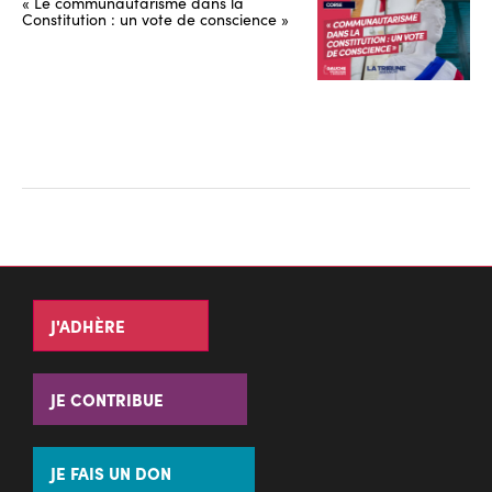
« Le communautarisme dans la
Constitution : un vote de conscience »
J'ADHÈRE
JE CONTRIBUE
JE FAIS UN DON