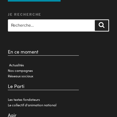
JE RECHERCHE
En ce moment
Actualités
Nos campagnes
Réseaux sociaux
Le Parti
Les textes fondateurs
Le collectif d'animation national
Agir