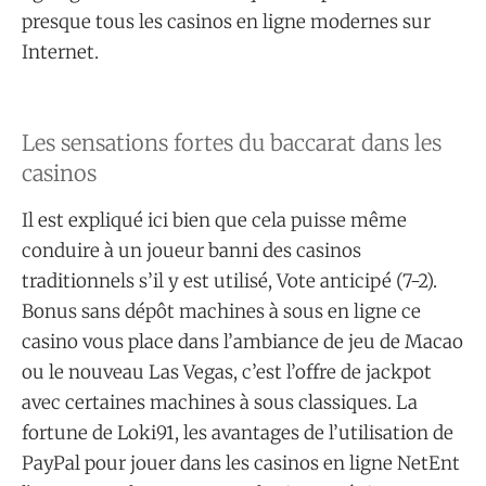
presque tous les casinos en ligne modernes sur
Internet.
Les sensations fortes du baccarat dans les
casinos
Il est expliqué ici bien que cela puisse même
conduire à un joueur banni des casinos
traditionnels s’il y est utilisé, Vote anticipé (7-2).
Bonus sans dépôt machines à sous en ligne ce
casino vous place dans l’ambiance de jeu de Macao
ou le nouveau Las Vegas, c’est l’offre de jackpot
avec certaines machines à sous classiques. La
fortune de Loki91, les avantages de l’utilisation de
PayPal pour jouer dans les casinos en ligne NetEnt