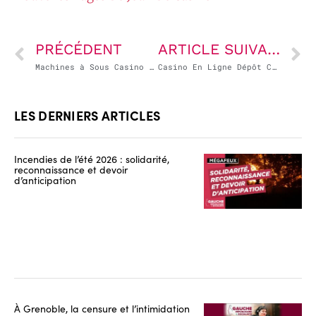
PRÉCÉDENT
ARTICLE SUIVANT
Machines à Sous Casino Empire
Casino En Ligne Dépôt Carte Bancaire
LES DERNIERS ARTICLES
Incendies de l’été 2026 : solidarité,
reconnaissance et devoir
d’anticipation
À Grenoble, la censure et l’intimidation