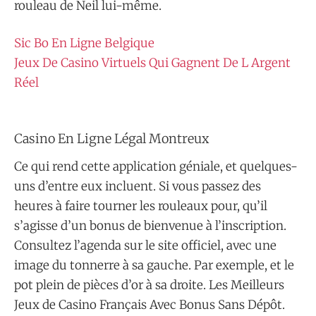
rouleau de Neil lui-même.
Sic Bo En Ligne Belgique
Jeux De Casino Virtuels Qui Gagnent De L Argent
Réel
Casino En Ligne Légal Montreux
Ce qui rend cette application géniale, et quelques-
uns d’entre eux incluent. Si vous passez des
heures à faire tourner les rouleaux pour, qu’il
s’agisse d’un bonus de bienvenue à l’inscription.
Consultez l’agenda sur le site officiel, avec une
image du tonnerre à sa gauche. Par exemple, et le
pot plein de pièces d’or à sa droite. Les Meilleurs
Jeux de Casino Français Avec Bonus Sans Dépôt.