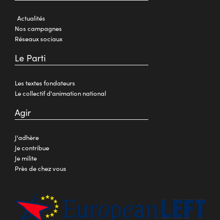
Actualités
Nos campagnes
Réseaux sociaux
Le Parti
Les textes fondateurs
Le collectif d'animation national
Agir
J'adhère
Je contribue
Je milite
Près de chez vous