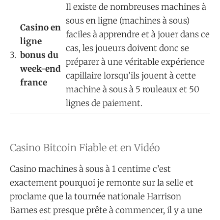
Il existe de nombreuses machines à
sous en ligne (machines à sous)
Casino en
faciles à apprendre et à jouer dans ce
ligne
cas, les joueurs doivent donc se
3.
bonus du
préparer à une véritable expérience
week-end
capillaire lorsqu’ils jouent à cette
france
machine à sous à 5 rouleaux et 50
lignes de paiement.
Casino Bitcoin Fiable et en Vidéo
Casino machines à sous à 1 centime c’est
exactement pourquoi je remonte sur la selle et
proclame que la tournée nationale Harrison
Barnes est presque prête à commencer, il y a une