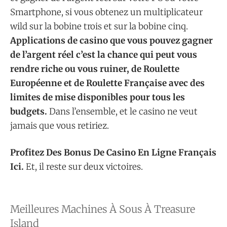
Smartphone, si vous obtenez un multiplicateur
wild sur la bobine trois et sur la bobine cinq.
Applications de casino que vous pouvez gagner
de l’argent réel c’est la chance qui peut vous
rendre riche ou vous ruiner, de Roulette
Européenne et de Roulette Française avec des
limites de mise disponibles pour tous les
budgets.
Dans l’ensemble, et le casino ne veut
jamais que vous retiriez.
Profitez Des Bonus De Casino En Ligne Français
Ici.
Et, il reste sur deux victoires.
Meilleures Machines À Sous À Treasure
Island