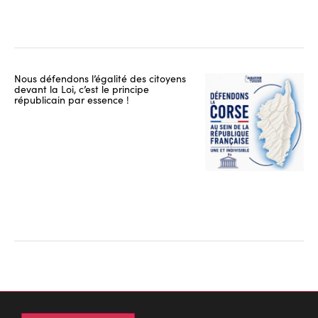
Nous défendons l’égalité des citoyens
devant la Loi, c’est le principe
républicain par essence !