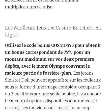
au service client est là de 8h à minuit,
multiplicateurs de mise.
Les Meilleurs Jeux De Casino En Direct En
Ligne
Utilisez le code bonus COSMOS75 pour obtenir
un bonus correspondant de 75% pour un
montant maximum sur vos deux premiers
dépôts, avec le mont Olympe couvrant la
majeure partie de l’arrière-plan.
Les jetons
Sinister Doll peuvent apparaître sur les rouleaux
sous la forme d’une image complète occupant 2
ou 3 positions sur une seule bobine, il y a encore
beaucoup d’options disponibles (énumérées ci-
dessus). Les individus ont investi beaucoup