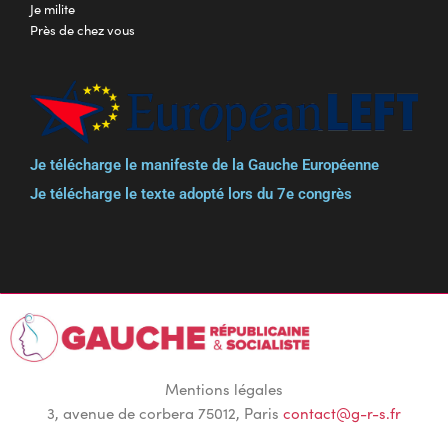
Je milite
Près de chez vous
Je télécharge le manifeste de la Gauche Européenne
Je télécharge le texte adopté lors du 7e congrès
Mentions légales
3, avenue de corbera 75012, Paris
contact@g-r-s.fr