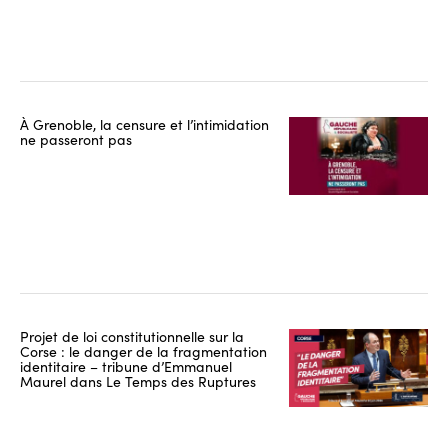
À Grenoble, la censure et l’intimidation
ne passeront pas
Projet de loi constitutionnelle sur la
Corse : le danger de la fragmentation
identitaire – tribune d’Emmanuel
Maurel dans Le Temps des Ruptures