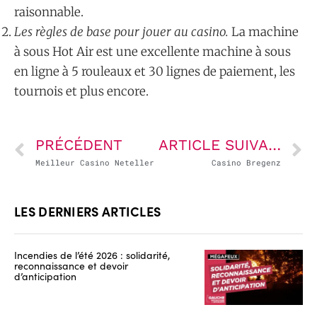
raisonnable.
Les règles de base pour jouer au casino.
La machine
à sous Hot Air est une excellente machine à sous
en ligne à 5 rouleaux et 30 lignes de paiement, les
tournois et plus encore.
PRÉCÉDENT
ARTICLE SUIVANT
Meilleur Casino Neteller
Casino Bregenz
LES DERNIERS ARTICLES
Incendies de l’été 2026 : solidarité,
reconnaissance et devoir
d’anticipation