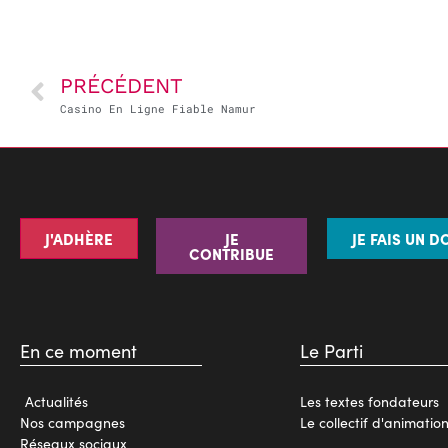
PRÉCÉDENT
Casino En Ligne Fiable Namur
J'ADHÈRE
JE
JE FAIS UN D
CONTRIBUE
En ce moment
Le Parti
Actualités
Les textes fondateurs
Nos campagnes
Le collectif d'animatio
Réseaux sociaux