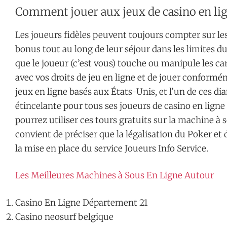
Comment jouer aux jeux de casino en lig
Les joueurs fidèles peuvent toujours compter sur l
bonus tout au long de leur séjour dans les limites du 
que le joueur (c’est vous) touche ou manipule les cart
avec vos droits de jeu en ligne et de jouer conformém
jeux en ligne basés aux États-Unis, et l’un de ces di
étincelante pour tous ses joueurs de casino en lign
pourrez utiliser ces tours gratuits sur la machine à 
convient de préciser que la légalisation du Poker et
la mise en place du service Joueurs Info Service.
Les Meilleures Machines à Sous En Ligne Autour
Casino En Ligne Département 21
Casino neosurf belgique