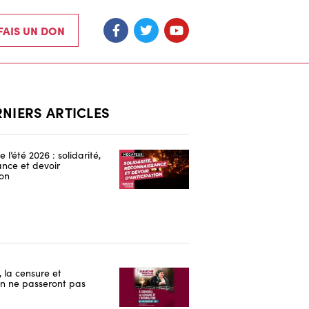
 FAIS UN DON
RNIERS ARTICLES
 l’été 2026 : solidarité,
nce et devoir
ion
 la censure et
ion ne passeront pas