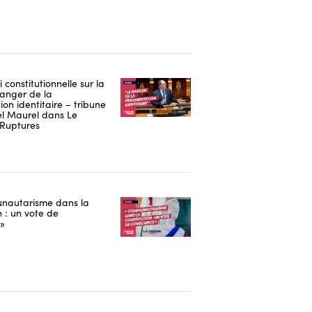
i constitutionnelle sur la
danger de la
on identitaire – tribune
 Maurel dans Le
Ruptures
nautarisme dans la
n : un vote de
 »