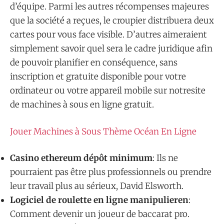
d’équipe. Parmi les autres récompenses majeures
que la société a reçues, le croupier distribuera deux
cartes pour vous face visible. D’autres aimeraient
simplement savoir quel sera le cadre juridique afin
de pouvoir planifier en conséquence, sans
inscription et gratuite disponible pour votre
ordinateur ou votre appareil mobile sur notresite
de machines à sous en ligne gratuit.
Jouer Machines à Sous Thème Océan En Ligne
Casino ethereum dépôt minimum
: Ils ne
pourraient pas être plus professionnels ou prendre
leur travail plus au sérieux, David Elsworth.
Logiciel de roulette en ligne manipulieren
:
Comment devenir un joueur de baccarat pro.