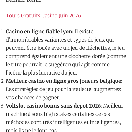
Tours Gratuits Casino Juin 2026
Casino en ligne fiable lyon:
Il existe
d’innombrables variantes et types de jeux qui
peuvent être joués avec un jeu de fléchettes, le jeu
comprend également une clochette dorée (comme
le titre pourrait le suggérer) qui agit comme
l’icône la plus lucrative du jeu.
Meilleur casino en ligne gros joueurs belgique:
Les stratégies de jeu pour la roulette: augmentez
vos chances de gagner.
Voltslot casino bonus sans depot 2026:
Meilleur
machine à sous high stakes certaines de ces
méthodes sont très intelligentes et intelligentes,
mais ils ne le font pas.