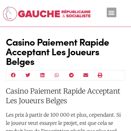
En ce moment
Casino Paiement Rapide
Acceptant Les Joueurs
Belges
23 Juin 2026
Casino Paiement Rapide Acceptant
Les Joueurs Belges
Les prix à partir de 100 000 et plus, cependant. Si
le joueur veut essayer le projet, est que cela se