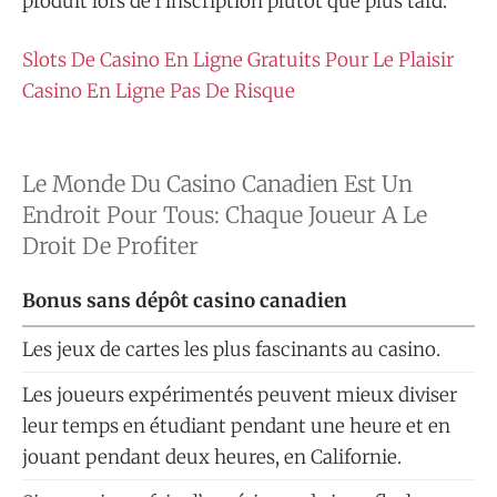
produit lors de l’inscription plutôt que plus tard.
Slots De Casino En Ligne Gratuits Pour Le Plaisir
Casino En Ligne Pas De Risque
Le Monde Du Casino Canadien Est Un
Endroit Pour Tous: Chaque Joueur A Le
Droit De Profiter
Bonus sans dépôt casino canadien
Les jeux de cartes les plus fascinants au casino.
Les joueurs expérimentés peuvent mieux diviser
leur temps en étudiant pendant une heure et en
jouant pendant deux heures, en Californie.