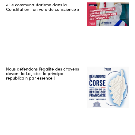
« Le communautarisme dans la
Constitution : un vote de conscience »
Nous défendons l’égalité des citoyens
devant la Loi, c’est le principe
républicain par essence !