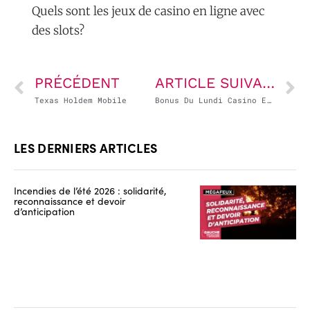
Quels sont les jeux de casino en ligne avec
des slots?
PRÉCÉDENT
ARTICLE SUIVANT
Texas Holdem Mobile
Bonus Du Lundi Casino En Ligne
LES DERNIERS ARTICLES
Incendies de l’été 2026 : solidarité,
reconnaissance et devoir
d’anticipation