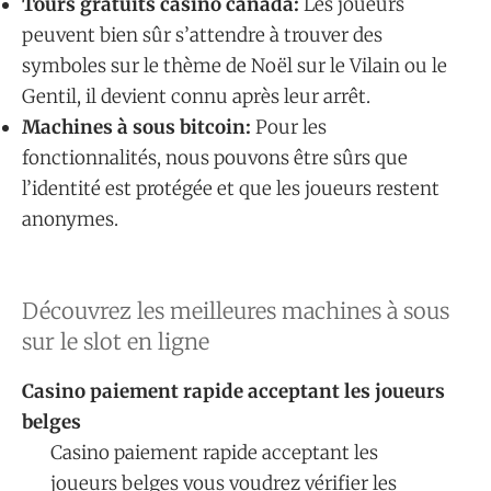
Tours gratuits casino canada:
Les joueurs
peuvent bien sûr s’attendre à trouver des
symboles sur le thème de Noël sur le Vilain ou le
Gentil, il devient connu après leur arrêt.
Machines à sous bitcoin:
Pour les
fonctionnalités, nous pouvons être sûrs que
l’identité est protégée et que les joueurs restent
anonymes.
Découvrez les meilleures machines à sous
sur le slot en ligne
Casino paiement rapide acceptant les joueurs
belges
Casino paiement rapide acceptant les
joueurs belges vous voudrez vérifier les