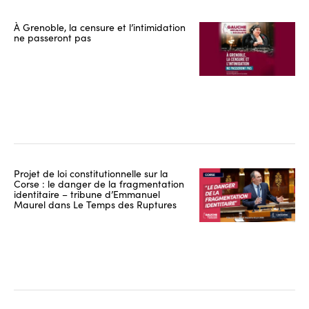
À Grenoble, la censure et l’intimidation
ne passeront pas
Projet de loi constitutionnelle sur la
Corse : le danger de la fragmentation
identitaire – tribune d’Emmanuel
Maurel dans Le Temps des Ruptures