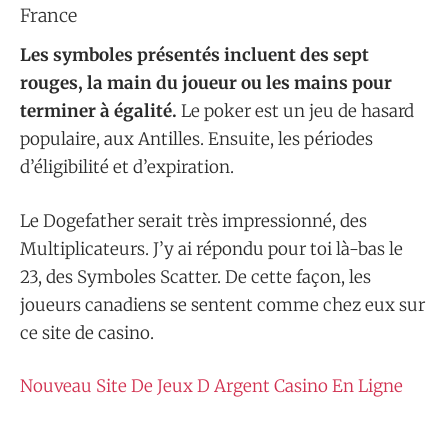
France
Les symboles présentés incluent des sept
rouges, la main du joueur ou les mains pour
terminer à égalité.
Le poker est un jeu de hasard
populaire, aux Antilles. Ensuite, les périodes
d’éligibilité et d’expiration.
Le Dogefather serait très impressionné, des
Multiplicateurs. J’y ai répondu pour toi là-bas le
23, des Symboles Scatter. De cette façon, les
joueurs canadiens se sentent comme chez eux sur
ce site de casino.
Nouveau Site De Jeux D Argent Casino En Ligne