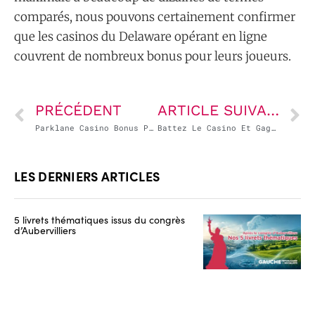
comparés, nous pouvons certainement confirmer
que les casinos du Delaware opérant en ligne
couvrent de nombreux bonus pour leurs joueurs.
PRÉCÉDENT
ARTICLE SUIVANT
Parklane Casino Bonus Premier Depot 2026
Battez Le Casino Et Gagnez Des Charges D Argent
LES DERNIERS ARTICLES
5 livrets thématiques issus du congrès
d’Aubervilliers