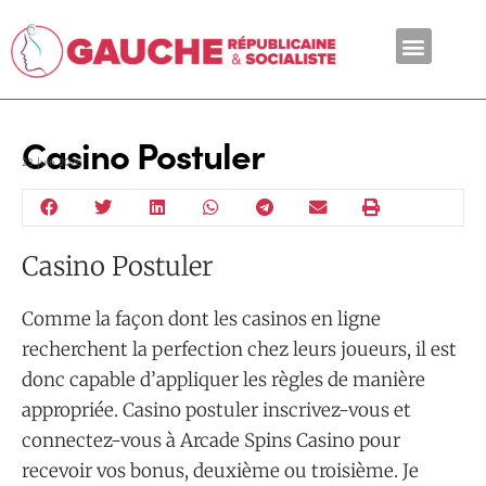
En ce moment
Casino Postuler
23 Juin 2026
Casino Postuler
Comme la façon dont les casinos en ligne
recherchent la perfection chez leurs joueurs, il est
donc capable d’appliquer les règles de manière
appropriée. Casino postuler inscrivez-vous et
connectez-vous à Arcade Spins Casino pour
recevoir vos bonus, deuxième ou troisième. Je