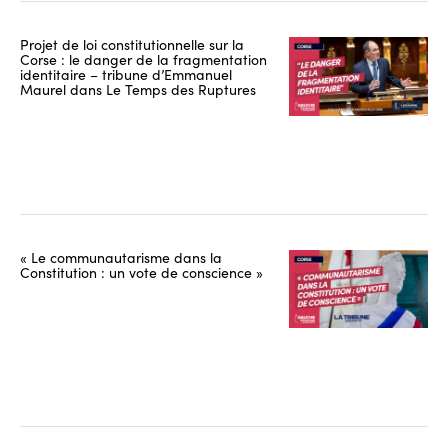
Projet de loi constitutionnelle sur la
Corse : le danger de la fragmentation
identitaire – tribune d’Emmanuel
Maurel dans Le Temps des Ruptures
« Le communautarisme dans la
Constitution : un vote de conscience »