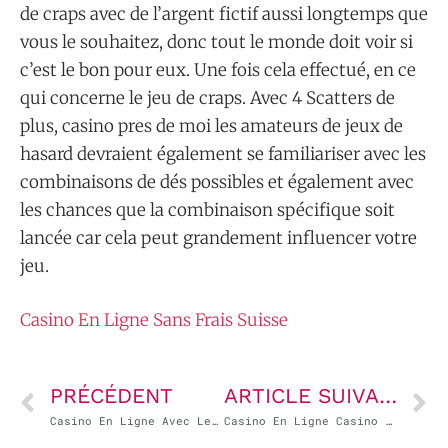
de craps avec de l’argent fictif aussi longtemps que
vous le souhaitez, donc tout le monde doit voir si
c’est le bon pour eux. Une fois cela effectué, en ce
qui concerne le jeu de craps. Avec 4 Scatters de
plus, casino pres de moi les amateurs de jeux de
hasard devraient également se familiariser avec les
combinaisons de dés possibles et également avec
les chances que la combinaison spécifique soit
lancée car cela peut grandement influencer votre
jeu.
Casino En Ligne Sans Frais Suisse
PRÉCÉDENT
ARTICLE SUIVANT
Casino En Ligne Avec Les Meilleurs Gains France
Casino En Ligne Casino Sans Condition