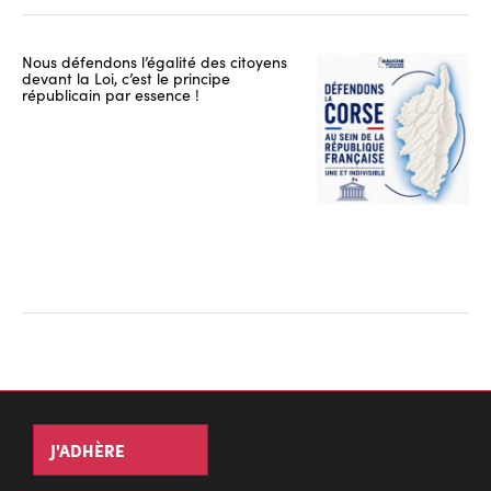
Nous défendons l’égalité des citoyens
devant la Loi, c’est le principe
républicain par essence !
J'ADHÈRE