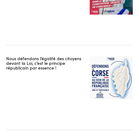
Nous défendons l’égalité des citoyens
devant la Loi, c’est le principe
républicain par essence !