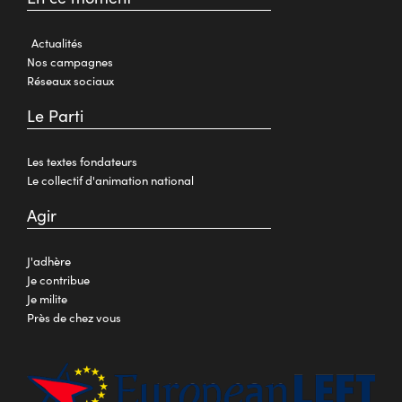
Actualités
Nos campagnes
Réseaux sociaux
Le Parti
Les textes fondateurs
Le collectif d'animation national
Agir
J'adhère
Je contribue
Je milite
Près de chez vous