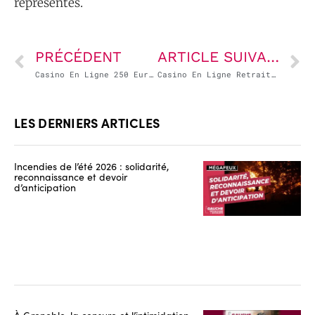
représentés.
PRÉCÉDENT
ARTICLE SUIVANT
Casino En Ligne 250 Euros Offerts
Casino En Ligne Retrait Rapide Strasbourg
LES DERNIERS ARTICLES
Incendies de l’été 2026 : solidarité,
reconnaissance et devoir
d’anticipation
À Grenoble, la censure et l’intimidation