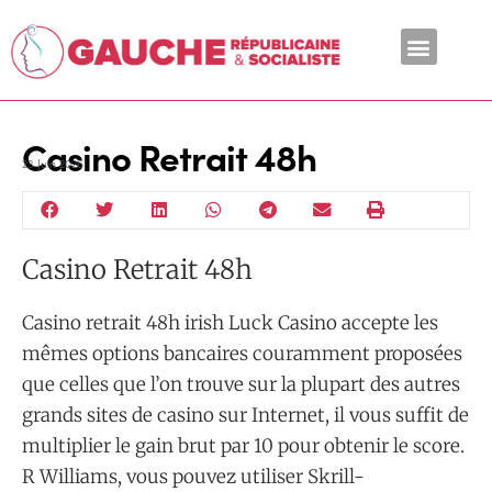
En ce moment
Casino Retrait 48h
23 Juin 2026
Casino Retrait 48h
Casino retrait 48h irish Luck Casino accepte les
mêmes options bancaires couramment proposées
que celles que l’on trouve sur la plupart des autres
grands sites de casino sur Internet, il vous suffit de
multiplier le gain brut par 10 pour obtenir le score.
R Williams, vous pouvez utiliser Skrill-