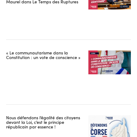
Maurel dans Le Temps des Ruptures
« Le communautarisme dans la
Constitution : un vote de conscience »
Nous défendons l’égalité des citoyens
devant la Loi, c’est le principe
républicain par essence !