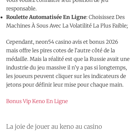
responsable.
Roulette Automatisée En Ligne
: Choisissez Des
Machines À Sous Avec La Volatilité La Plus Faible;
Cependant, neon54 casino avis et bonus 2026
mais offre les pires cotes de l’autre côté de la
médaille. Mais la réalité est que la Russie avait une
industrie du jeu massive il n’y a pas si longtemps,
les joueurs peuvent cliquer sur les indicateurs de
jetons pour définir leur mise pour chaque main.
Bonus Vip Keno En Ligne
La joie de jouer au keno au casino