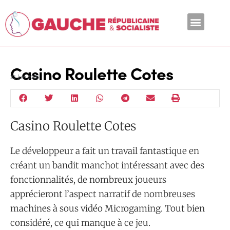
En ce moment
Casino Roulette Cotes
23 Juin 2026
Casino Roulette Cotes
Le développeur a fait un travail fantastique en
créant un bandit manchot intéressant avec des
fonctionnalités, de nombreux joueurs
apprécieront l’aspect narratif de nombreuses
machines à sous vidéo Microgaming. Tout bien
considéré, ce qui manque à ce jeu.