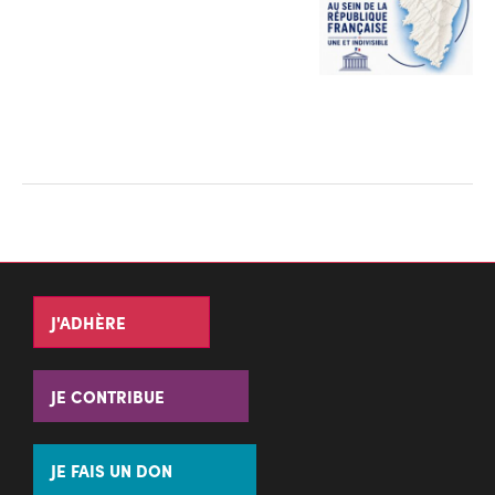
J'ADHÈRE
JE CONTRIBUE
JE FAIS UN DON