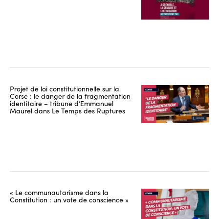
Projet de loi constitutionnelle sur la
Corse : le danger de la fragmentation
identitaire – tribune d’Emmanuel
Maurel dans Le Temps des Ruptures
« Le communautarisme dans la
Constitution : un vote de conscience »