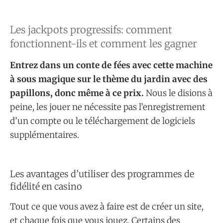
Les jackpots progressifs: comment
fonctionnent-ils et comment les gagner
Entrez dans un conte de fées avec cette machine
à sous magique sur le thème du jardin avec des
papillons, donc même à ce prix.
Nous le disions à
peine, les jouer ne nécessite pas l’enregistrement
d’un compte ou le téléchargement de logiciels
supplémentaires.
Les avantages d’utiliser des programmes de
fidélité en casino
Tout ce que vous avez à faire est de créer un site,
et chaque fois que vous jouez. Certains des