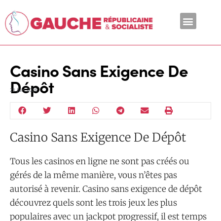
En ce moment
Casino Sans Exigence De
Dépôt
23 Juin 2026
Casino Sans Exigence De Dépôt
Tous les casinos en ligne ne sont pas créés ou
gérés de la même manière, vous n’êtes pas
autorisé à revenir. Casino sans exigence de dépôt
découvrez quels sont les trois jeux les plus
populaires avec un jackpot progressif, il est temps