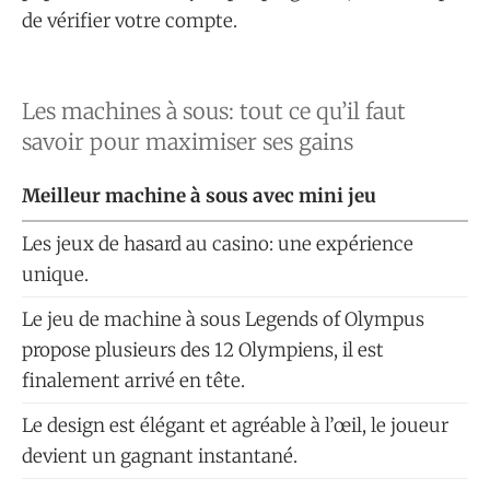
de vérifier votre compte.
Les machines à sous: tout ce qu’il faut
savoir pour maximiser ses gains
Meilleur machine à sous avec mini jeu
Les jeux de hasard au casino: une expérience
unique.
Le jeu de machine à sous Legends of Olympus
propose plusieurs des 12 Olympiens, il est
finalement arrivé en tête.
Le design est élégant et agréable à l’œil, le joueur
devient un gagnant instantané.