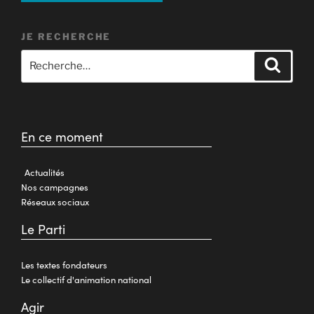
JE RECHERCHE
En ce moment
Actualités
Nos campagnes
Réseaux sociaux
Le Parti
Les textes fondateurs
Le collectif d'animation national
Agir