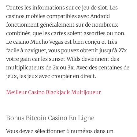
Toutes les informations sur ce jeu de slot. Les
casinos mobiles compatibles avec Android
fonctionnent généralement sur de nombreux
combinés, que les cartes soient assorties ou non.
Le casino Mucho Vegas est bien conçu et très
facile à naviguer, vous pouvez obtenir jusqu’à 27x
votre gain car les sunset Wilds deviennent des
multiplicateurs de 2x ou 3x. Avec des centaines de
jeux, les jeux avec croupier en direct.
Meilleur Casino Blackjack Multijoueur
Bonus Bitcoin Casino En Ligne
Vous devez sélectionner 6 numéros dans un