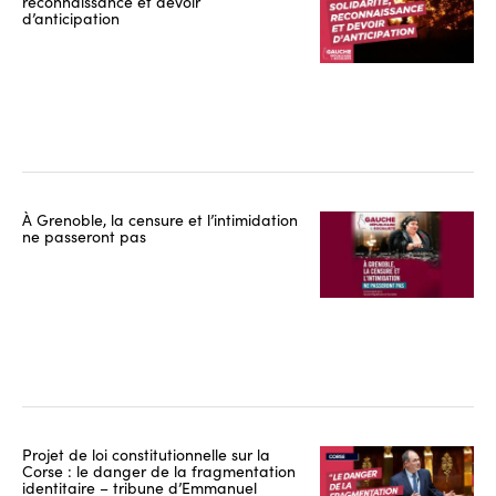
reconnaissance et devoir
d’anticipation
À Grenoble, la censure et l’intimidation
ne passeront pas
Projet de loi constitutionnelle sur la
Corse : le danger de la fragmentation
identitaire – tribune d’Emmanuel