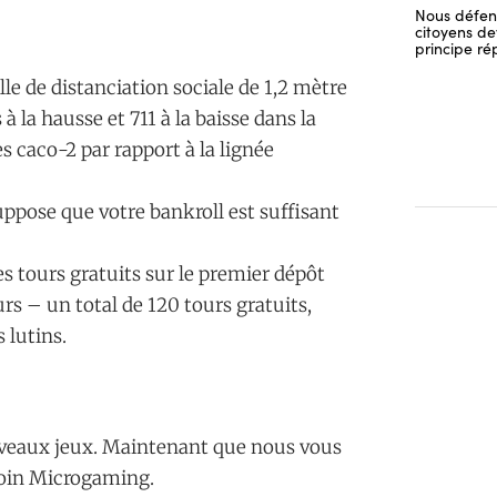
Nous défend
citoyens dev
principe ré
lle de distanciation sociale de 1,2 mètre
 la hausse et 711 à la baisse dans la
s caco-2 par rapport à la lignée
uppose que votre bankroll est suffisant
 tours gratuits sur le premier dépôt
rs – un total de 120 tours gratuits,
 lutins.
ouveaux jeux. Maintenant que nous vous
coin Microgaming.