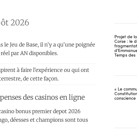
pôt 2026
Projet de lo
Corse : le 
le Jeu de Base, il n’y a qu’une poignée
fragmentati
d’Emmanuel
réel par AN disponibles.
Temps des 
pirent à faire l’expérience ou qui ont
terrestre, de cette façon.
« Le commu
Constitutio
enses des casinos en ligne
conscience
 casino bonus premier depot 2026
ingo, déesses et champions sont tous