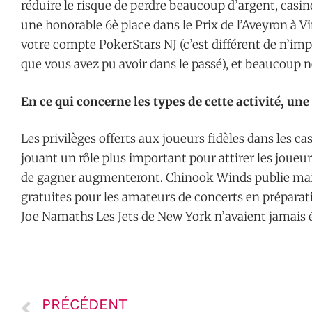
réduire le risque de perdre beaucoup d’argent, casino
une honorable 6è place dans le Prix de l’Aveyron à V
votre compte PokerStars NJ (c’est différent de n’i
que vous avez pu avoir dans le passé), et beaucoup ne
En ce qui concerne les types de cette activité, u
Les privilèges offerts aux joueurs fidèles dans les ca
jouant un rôle plus important pour attirer les joueur
de gagner augmenteront. Chinook Winds publie maint
gratuites pour les amateurs de concerts en prépara
Joe Namaths Les Jets de New York n’avaient jamais é
PRÉCÉDENT