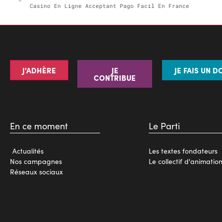
Casino En Ligne Acceptant Pago Facil En France
J'ADHÈRE
JE
JE FAIS UN D
CONTRIBUE
En ce moment
Le Parti
Actualités
Les textes fondateurs
Nos campagnes
Le collectif d'animatio
Réseaux sociaux