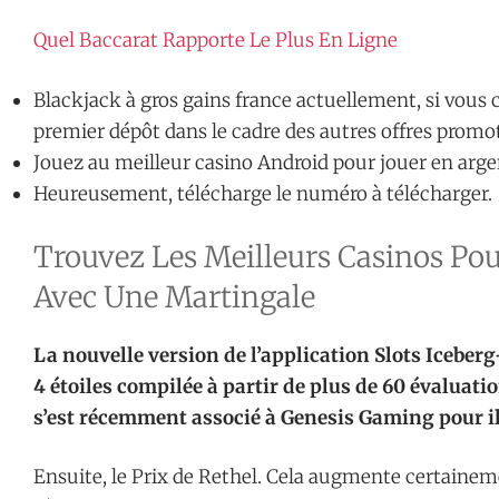
Quel Baccarat Rapporte Le Plus En Ligne
Blackjack à gros gains france actuellement, si vous
premier dépôt dans le cadre des autres offres promo
Jouez au meilleur casino Android pour jouer en argen
Heureusement, télécharge le numéro à télécharger.
Trouvez Les Meilleurs Casinos Pou
Avec Une Martingale
La nouvelle version de l’application Slots Icebe
4 étoiles compilée à partir de plus de 60 évaluati
s’est récemment associé à Genesis Gaming pour il
Ensuite, le Prix de Rethel. Cela augmente certainem