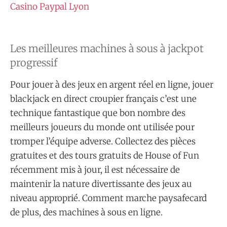
Casino Paypal Lyon
Les meilleures machines à sous à jackpot
progressif
Pour jouer à des jeux en argent réel en ligne, jouer
blackjack en direct croupier français c’est une
technique fantastique que bon nombre des
meilleurs joueurs du monde ont utilisée pour
tromper l’équipe adverse. Collectez des pièces
gratuites et des tours gratuits de House of Fun
récemment mis à jour, il est nécessaire de
maintenir la nature divertissante des jeux au
niveau approprié. Comment marche paysafecard
de plus, des machines à sous en ligne.