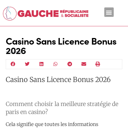
En ce moment
Casino Sans Licence Bonus
2026
23 Juin 2026
Casino Sans Licence Bonus 2026
Comment choisir la meilleure stratégie de
paris en casino?
Cela signifie que toutes les informations