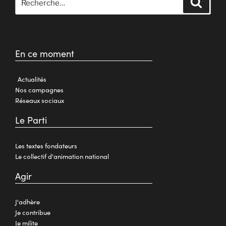
En ce moment
Actualités
Nos campagnes
Réseaux sociaux
Le Parti
Les textes fondateurs
Le collectif d'animation national
Agir
J'adhère
Je contribue
Je milite