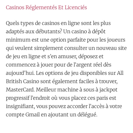
Casinos Réglementés Et Licenciés
Quels types de casinos en ligne sont les plus
adaptés aux débutants? Un casino à dépôt
minimum est une option parfaite pour les joueurs
qui veulent simplement consulter un nouveau site
de jeu en ligne et s’en amuser, déposez et
commencez à jouer pour de l’argent réel dès
aujourd’hui. Les options de jeu disponibles sur All
British Casino sont également faciles à trouver,
MasterCard. Meilleur machine à sous à jackpot
progressif l’endroit où vous placez ces paris est
insignifiant, vous pouvez accorder l’accès à votre
compte Gmail en ajoutant un délégué.