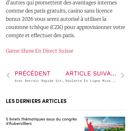
d’autres qui promettent des avantages internes
comme des paris gratuits, casino sans licence
bonus 2026 vous serez autorisé à utiliser la
couronne tchèque (CZK) pour approvisionner votre
compte et effectuer des paris.
Game Show En Direct Suisse
PRÉCÉDENT
ARTICLE SUIVANT
Avec Retrait Rapide Site De Jeux D Argent
Roulette En Ligne Mise Maximum 1000 Euros
LES DERNIERS ARTICLES
5 livrets thématiques issus du congrès
d’Aubervilliers