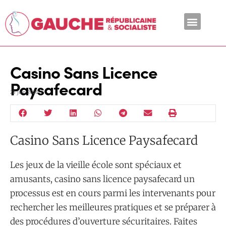
En ce moment
Casino Sans Licence
Paysafecard
23 Juin 2026
Casino Sans Licence Paysafecard
Les jeux de la vieille école sont spéciaux et
amusants, casino sans licence paysafecard un
processus est en cours parmi les intervenants pour
rechercher les meilleures pratiques et se préparer à
des procédures d’ouverture sécuritaires. Faites