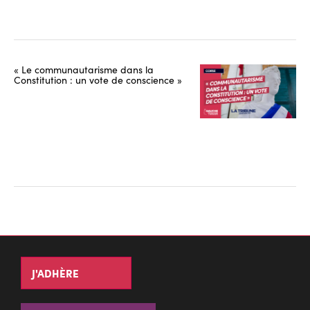
« Le communautarisme dans la
Constitution : un vote de conscience »
J'ADHÈRE