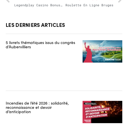
Legendplay Casino Bonus Premier Depot 2026
Roulette En Ligne Bruges
LES DERNIERS ARTICLES
5 livrets thématiques issus du congrès
d’Aubervilliers
Incendies de l’été 2026 : solidarité,
reconnaissance et devoir
d’anticipation