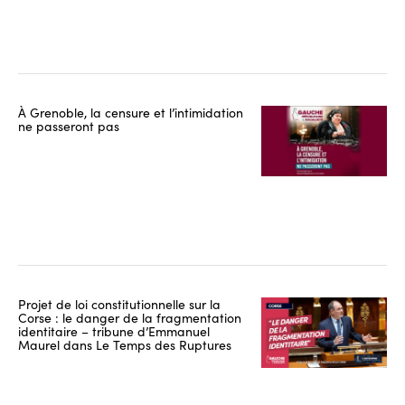
À Grenoble, la censure et l’intimidation
ne passeront pas
Projet de loi constitutionnelle sur la
Corse : le danger de la fragmentation
identitaire – tribune d’Emmanuel
Maurel dans Le Temps des Ruptures