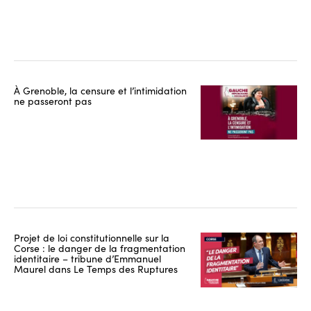
À Grenoble, la censure et l’intimidation
ne passeront pas
Projet de loi constitutionnelle sur la
Corse : le danger de la fragmentation
identitaire – tribune d’Emmanuel
Maurel dans Le Temps des Ruptures