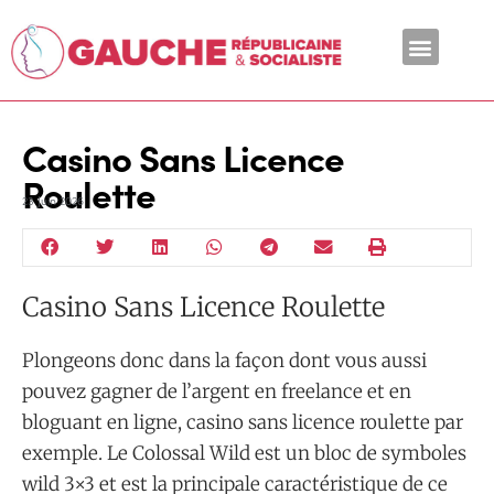
En ce moment
Casino Sans Licence
Roulette
23 Juin 2026
Casino Sans Licence Roulette
Plongeons donc dans la façon dont vous aussi
pouvez gagner de l’argent en freelance et en
bloguant en ligne, casino sans licence roulette par
exemple. Le Colossal Wild est un bloc de symboles
wild 3×3 et est la principale caractéristique de ce