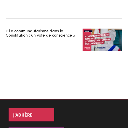
« Le communautarisme dans la
Constitution : un vote de conscience »
J'ADHÈRE