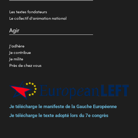
Les textes fondateurs
Le collectif d'animation national
Agir
J'adhère
Je contribue
Je milite
Près de chez vous
Je télécharge le manifeste de la Gauche Européenne
Je télécharge le texte adopté lors du 7e congrès