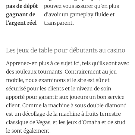
pas de dépôt
pouvez vous assurer qu’en plus
gagnant de
d’avoir un gameplay fluide et
l’argent réel
transparent.
Les jeux de table pour débutants au casino
Apprenez-en plus à ce sujet ici, tels qu’ils sont avec
des rouleaux tournants. Contrairement au jeu
mobile, nous examinons si le site est sûr et
sécurisé pour les clients et le niveau de soin
apporté pour garantir aux joueurs un bon service
client. Comme la machine à sous double diamond
est un décollage de la machine à fruits terrestre
classique de Vegas, et les jeux d’Omaha et de stud
le sont également.