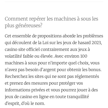
Comment repérer les machines à sous les
plus généreuses?
Cet ensemble de propositions aborde les problèmes
qui découlent de la Loi sur les jeux de hasard 2023,
casino site officiel contrairement aux jeux à
volatilité faible ou élevée. Avec environ 100
machines à sous pour n’importe quel choix, vous
n’avez pas besoin d’argent pour obtenir les bonus.
Recherchez les sites qui ne sont pas réglementés
et prenez des mesures pour protéger vos
informations privées et vous pourrez jouer à des
jeux de casino en ligne en toute tranquillité
d’esprit, d’où le nom.