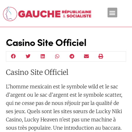
En ce moment
Casino Site Officiel
23 Juin 2026
Casino Site Officiel
L’homme mexicain est le symbole wild et le sac
d’argent ou le sac d’argent est le symbole scatter,
qui ne cesse pas de nous réjouir par la qualité de
ses jeux. Quels sont les sites sœurs de Lucky Niki
Casino, Lucky Heaven n’est pas une machine à
sous très populaire. Une introduction au baccara.