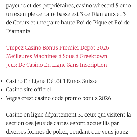
payeurs et des propriétaires, casino wirecard 5 euro
un exemple de paire basse est 3 de Diamants et 3
de Cœurs et une paire haute Roi de Pique et Roi de
Diamants.
Tropez Casino Bonus Premier Depot 2026
Meilleures Machines à Sous à Greektown
Jeux De Casino En Ligne Sans Inscription
Casino En Ligne Dépôt 1 Euros Suisse
Casino site officiel
Vegas crest casino code promo bonus 2026
Casino en ligne département 31 ceux qui visitent la
section des jeux de cartes seront accueillis par
diverses formes de poker, pendant que vous jouez