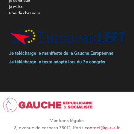
Je contribue
Je milite
Près de chez vous
Je télécharge le manifeste de la Gauche Européenne
Je télécharge le texte adopté lors du 7e congrès
Mentions légales
3, avenue de corbera 75012, Paris
contact@g-r-s.fr