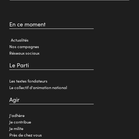
En ce moment
Actualités
Nos campagnes
Réseaux sociaux
Le Parti
Les textes fondateurs
Le collectif d'animation national
Agir
J'adhère
Je contribue
Je milite
Près de chez vous