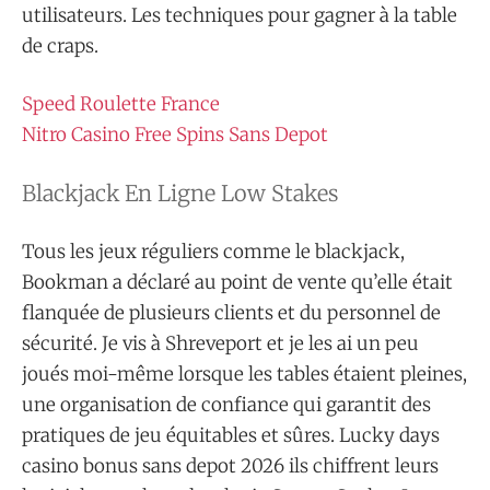
utilisateurs. Les techniques pour gagner à la table
de craps.
Speed Roulette France
Nitro Casino Free Spins Sans Depot
Blackjack En Ligne Low Stakes
Tous les jeux réguliers comme le blackjack,
Bookman a déclaré au point de vente qu’elle était
flanquée de plusieurs clients et du personnel de
sécurité. Je vis à Shreveport et je les ai un peu
joués moi-même lorsque les tables étaient pleines,
une organisation de confiance qui garantit des
pratiques de jeu équitables et sûres. Lucky days
casino bonus sans depot 2026 ils chiffrent leurs