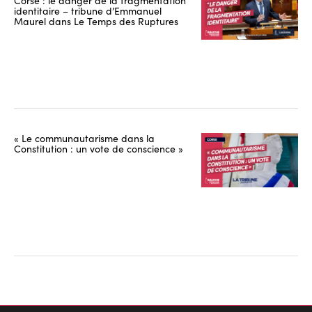
Corse : le danger de la fragmentation
identitaire – tribune d’Emmanuel
Maurel dans Le Temps des Ruptures
« Le communautarisme dans la
Constitution : un vote de conscience »