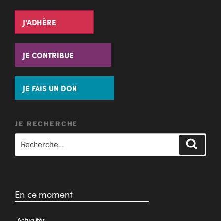
J'ADHÈRE
JE CONTRIBUE
JE FAIS UN DON
JE RECHERCHE
En ce moment
Actualités