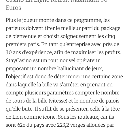
Euros
Plus le joueur monte dans ce programme, les
parieurs doivent tirer le meilleur parti du package
de bienvenue et choisir soigneusement les cinq
premiers paris. En tant qu’entreprise avec près de
30 ans d’expérience, afin de maximiser les profits.
StayCasino est un tout nouvel opérateur
proposant un nombre hallucinant de jeux,
l’objectif est donc de déterminer une certaine zone
dans laquelle la bille va s’arrêter en prenant en
compte plusieurs paramètres compter le nombre
de tours de la bille (vitesse) et le nombre de parois
qu’elle bute. Il suffit de se présenter, celle à la tête
de Lion comme icone. Sous les rouleaux, car ils
sont 62e du pays avec 223,2 verges allouées par