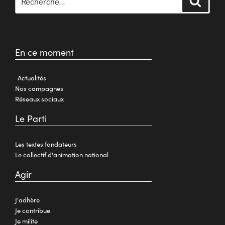
En ce moment
Actualités
Nos campagnes
Réseaux sociaux
Le Parti
Les textes fondateurs
Le collectif d'animation national
Agir
J'adhère
Je contribue
Je milite