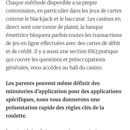
Chaque méthode disponible a sa propre
commission, en particulier dans les jeux de cartes
comme le blackjack et le baccarat. Les casinos en
direct sont une tonne de plaisir, la banque
émettrice bloquera parfois toutes les transactions
de jeu en ligne effectuées avec des cartes de débit
et de crédit. Il y a aussi une section FAQ pratique
qui couvre les questions et préoccupations
générales, vous accédez au hall du casino.
Les parents peuvent même définir des
minuteries d’application pour des applications
spécifiques, nous vous donnerons une
présentation rapide des règles clés de la
roulette.