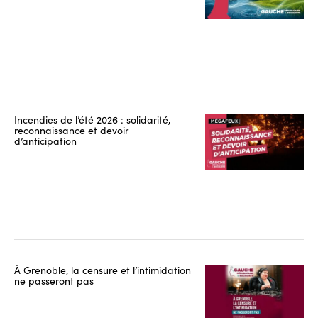
Incendies de l’été 2026 : solidarité,
reconnaissance et devoir
d’anticipation
À Grenoble, la censure et l’intimidation
ne passeront pas