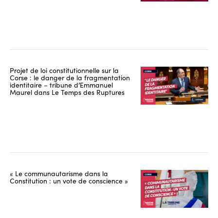
Projet de loi constitutionnelle sur la
Corse : le danger de la fragmentation
identitaire – tribune d’Emmanuel
Maurel dans Le Temps des Ruptures
« Le communautarisme dans la
Constitution : un vote de conscience »