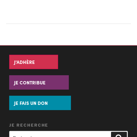
J'ADHÈRE
JE CONTRIBUE
JE FAIS UN DON
JE RECHERCHE