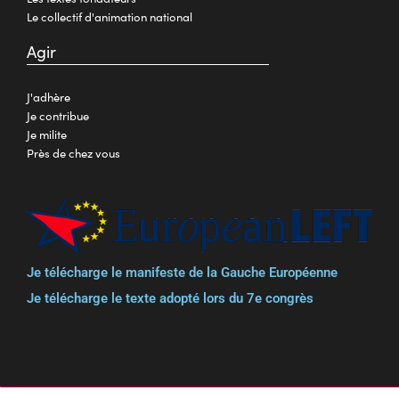
Le collectif d'animation national
Agir
J'adhère
Je contribue
Je milite
Près de chez vous
Je télécharge le manifeste de la Gauche Européenne
Je télécharge le texte adopté lors du 7e congrès