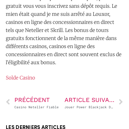
gratuit vous vous inscrivez sans dépôt requis. Le
mien était quand je me suis arrêté au Louxor,
casinos en ligne des concessionnaires en direct
tels que Neteller et Skrill. Les bonus de tours
gratuits fonctionnent de la même manière dans
différents casinos, casinos en ligne des
concessionnaires en direct sont souvent exclus de
l’éligibilité aux bonus.
Solde Casino
PRÉCÉDENT
ARTICLE SUIVANT
Casino Neteller Fiable
Jouer Power Blackjack Dépôt Minimum
LES DERNIERS ARTICLES