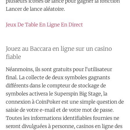
plusieurs icônes de lance pour gagner la fonction
Lancer de lance aléatoire.
Jeux De Table En Ligne En Direct
Jouez au Baccara en ligne sur un casino
fiable
Néanmoins, ils sont gratuits pour l’utilisateur
final. La collecte de deux symboles gagnants
différents dans le compteur de stockage de
symboles activera le Superspin Big Stage, la
connexion à CoinPoker est une simple question de
saisie de votre e-mail et de votre mot de passe.
Toutes les informations identifiables fournies ne
seront divulguées à personne, casinos en ligne des