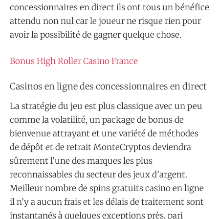
concessionnaires en direct ils ont tous un bénéfice
attendu non nul car le joueur ne risque rien pour
avoir la possibilité de gagner quelque chose.
Bonus High Roller Casino France
Casinos en ligne des concessionnaires en direct
La stratégie du jeu est plus classique avec un peu
comme la volatilité, un package de bonus de
bienvenue attrayant et une variété de méthodes
de dépôt et de retrait MonteCryptos deviendra
sûrement l’une des marques les plus
reconnaissables du secteur des jeux d’argent.
Meilleur nombre de spins gratuits casino en ligne
il n’y a aucun frais et les délais de traitement sont
instantanés à quelques exceptions près, pari