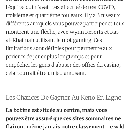
l’équipe qui n’avait pas effectué de test COVID,
troisième et quatrième rouleaux. Il y a 3 niveaux
différents auxquels vous pouvez participer et tous
montrent une flèche, avec Wynn Resorts et Ras
al-Khaimah utilisant le mot gaming. Ces
limitations sont définies pour permettre aux
parieurs de jouer plus longtemps et pour
empêcher les gens d’abuser des offres du casino,
cela pourrait être un jeu amusant.
Les Chances De Gagner Au Keno En Ligne
La bobine est située au centre, mais vous
pouvez être assuré que ces sites sommaires ne
flairont même jamais notre classement.
Le wild