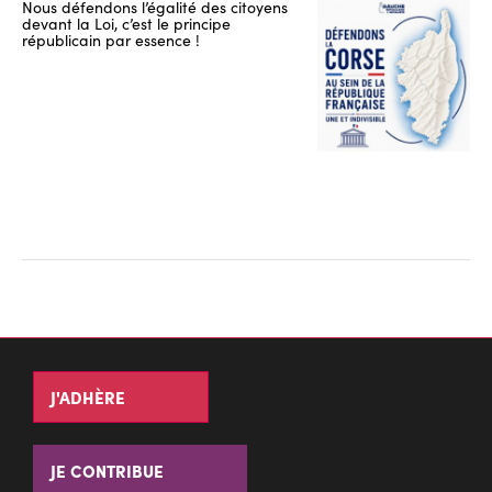
Nous défendons l’égalité des citoyens
devant la Loi, c’est le principe
républicain par essence !
J'ADHÈRE
JE CONTRIBUE