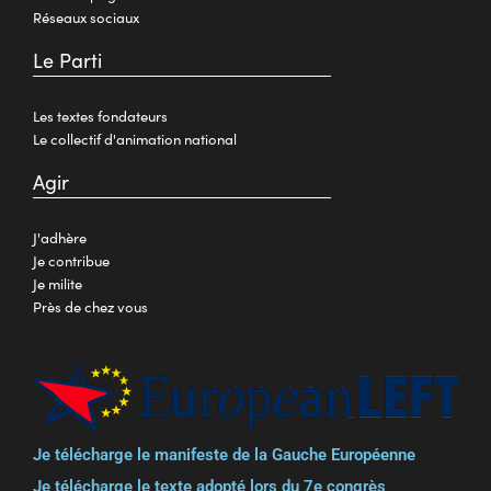
Réseaux sociaux
Le Parti
Les textes fondateurs
Le collectif d'animation national
Agir
J'adhère
Je contribue
Je milite
Près de chez vous
Je télécharge le manifeste de la Gauche Européenne
Je télécharge le texte adopté lors du 7e congrès