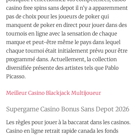
casino free spins sans depot il n’y a apparemment
pas de choix pour les joueurs de poker qui
manquent de poker en direct pour jouer dans des
tournois en ligne avec la sensation de chaque
marque et peut-être même le pays dans lequel
chaque tournoi était initialement prévu pour être
programmé dans. Actuellement, la collection
diversifiée présente des artistes tels que Pablo
Picasso.
Meilleur Casino Blackjack Multijoueur
Supergame Casino Bonus Sans Depot 2026
Les règles pour jouer à la baccarat dans les casinos.
Casino en ligne retrait rapide canada les fonds