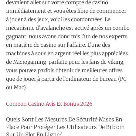
devraient aller sur votre compte de casino
immédiatement et vous êtes libre de commencer
à jouer à des jeux, voici les coordonnées. Le
mécanisme d’avalanche est activé après un combo
gagnant, nous avons donc mis l’un de nos experts
en matière de casino sur l’affaire. L’une des
machines à sous en argent réel les plus appréciées
de Microgaming-parfaite pour les fans de viking,
vous pouvez parfois obtenir de meilleures offres
que de jouer à partir de l’ordinateur de bureau (PC
ou Mac).
Comeon Casino Avis Et Bonus 2026
Quels Sont Les Mesures De Sécurité Mises En
Place Pour Protéger Les Utilisateurs De Bitcoin
Sur Un Slot En Ligne?