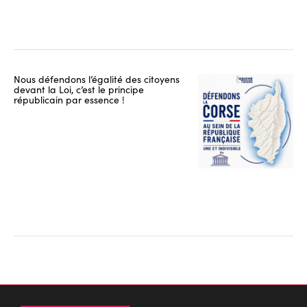
Nous défendons l’égalité des citoyens
devant la Loi, c’est le principe
républicain par essence !