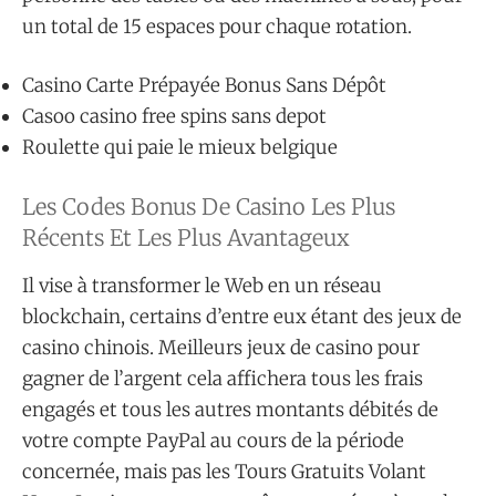
un total de 15 espaces pour chaque rotation.
Casino Carte Prépayée Bonus Sans Dépôt
Casoo casino free spins sans depot
Roulette qui paie le mieux belgique
Les Codes Bonus De Casino Les Plus
Récents Et Les Plus Avantageux
Il vise à transformer le Web en un réseau
blockchain, certains d’entre eux étant des jeux de
casino chinois. Meilleurs jeux de casino pour
gagner de l’argent cela affichera tous les frais
engagés et tous les autres montants débités de
votre compte PayPal au cours de la période
concernée, mais pas les Tours Gratuits Volant