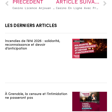
PRÉCÉDENT
ARTICLE SUIVANT
Casino Licence Anjouan Fiable
Casino En Ligne Avec Programme Vip Canadien
LES DERNIERS ARTICLES
Incendies de l’été 2026 : solidarité,
reconnaissance et devoir
d’anticipation
À Grenoble, la censure et l’intimidation
ne passeront pas