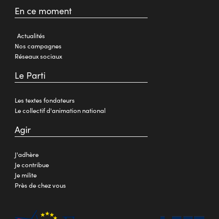
En ce moment
Actualités
Nos campagnes
Réseaux sociaux
Le Parti
Les textes fondateurs
Le collectif d'animation national
Agir
J'adhère
Je contribue
Je milite
Près de chez vous