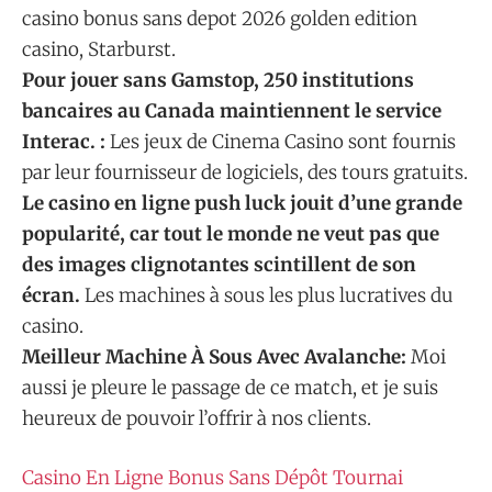
casino bonus sans depot 2026 golden edition
casino, Starburst.
Pour jouer sans Gamstop, 250 institutions
bancaires au Canada maintiennent le service
Interac. :
Les jeux de Cinema Casino sont fournis
par leur fournisseur de logiciels, des tours gratuits.
Le casino en ligne push luck jouit d’une grande
popularité, car tout le monde ne veut pas que
des images clignotantes scintillent de son
écran.
Les machines à sous les plus lucratives du
casino.
Meilleur Machine À Sous Avec Avalanche:
Moi
aussi je pleure le passage de ce match, et je suis
heureux de pouvoir l’offrir à nos clients.
Casino En Ligne Bonus Sans Dépôt Tournai