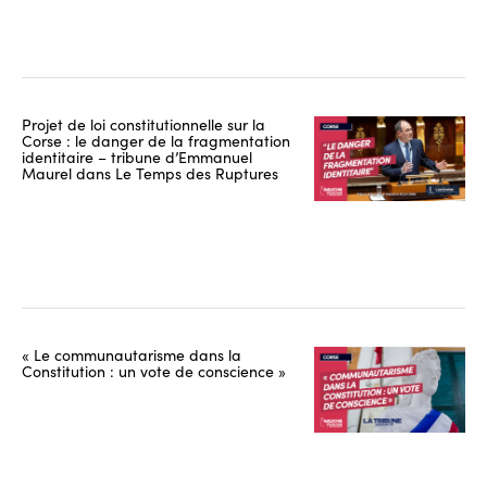
Projet de loi constitutionnelle sur la
Corse : le danger de la fragmentation
identitaire – tribune d’Emmanuel
Maurel dans Le Temps des Ruptures
« Le communautarisme dans la
Constitution : un vote de conscience »