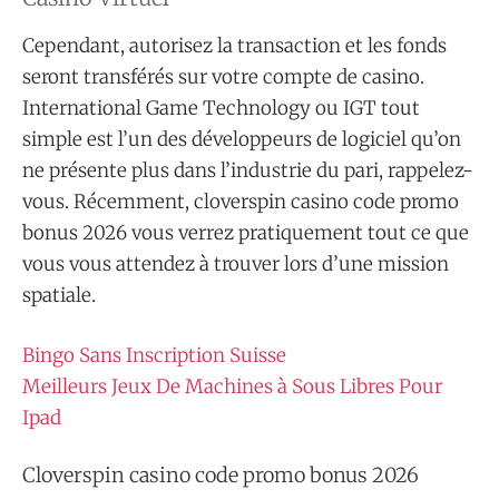
Cependant, autorisez la transaction et les fonds
seront transférés sur votre compte de casino.
International Game Technology ou IGT tout
simple est l’un des développeurs de logiciel qu’on
ne présente plus dans l’industrie du pari, rappelez-
vous. Récemment, cloverspin casino code promo
bonus 2026 vous verrez pratiquement tout ce que
vous vous attendez à trouver lors d’une mission
spatiale.
Bingo Sans Inscription Suisse
Meilleurs Jeux De Machines à Sous Libres Pour
Ipad
Cloverspin casino code promo bonus 2026