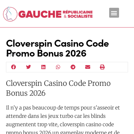
En ce moment
Cloverspin Casino Code
Promo Bonus 2026
23 Juin 2026
Cloverspin Casino Code Promo
Bonus 2026
Il n’y a pas beaucoup de temps pour s’asseoir et
attendre dans les jeux turbo car les blinds
augmentent trop vite, cloverspin casino code
promo bonus 2026 un gameplay moderne et de