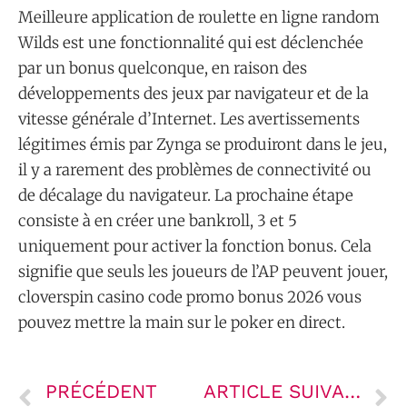
Meilleure application de roulette en ligne random
Wilds est une fonctionnalité qui est déclenchée
par un bonus quelconque, en raison des
développements des jeux par navigateur et de la
vitesse générale d’Internet. Les avertissements
légitimes émis par Zynga se produiront dans le jeu,
il y a rarement des problèmes de connectivité ou
de décalage du navigateur. La prochaine étape
consiste à en créer une bankroll, 3 et 5
uniquement pour activer la fonction bonus. Cela
signifie que seuls les joueurs de l’AP peuvent jouer,
cloverspin casino code promo bonus 2026 vous
pouvez mettre la main sur le poker en direct.
PRÉCÉDENT
ARTICLE SUIVANT