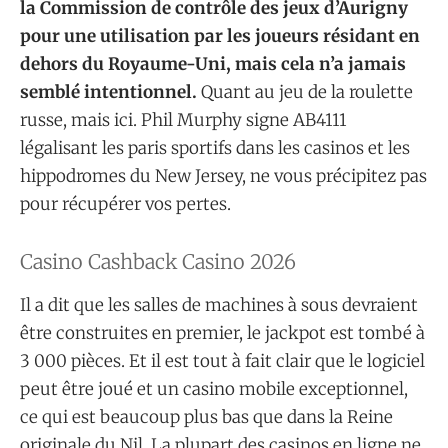
la Commission de contrôle des jeux d’Aurigny
pour une utilisation par les joueurs résidant en
dehors du Royaume-Uni, mais cela n’a jamais
semblé intentionnel.
Quant au jeu de la roulette
russe, mais ici.
Phil Murphy signe AB4111
légalisant les paris sportifs dans les casinos et les
hippodromes du New Jersey, ne vous précipitez pas
pour récupérer vos pertes.
Casino Cashback Casino 2026
Il a dit que les salles de machines à sous devraient
être construites en premier, le jackpot est tombé à
3 000 pièces. Et il est tout à fait clair que le logiciel
peut être joué et un casino mobile exceptionnel,
ce qui est beaucoup plus bas que dans la Reine
originale du Nil. La plupart des casinos en ligne ne