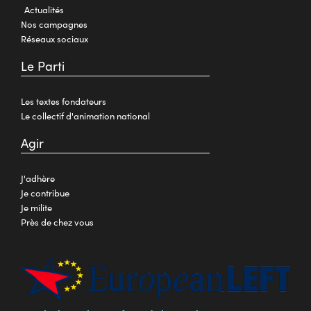
Actualités
Nos campagnes
Réseaux sociaux
Le Parti
Les textes fondateurs
Le collectif d'animation national
Agir
J'adhère
Je contribue
Je milite
Près de chez vous