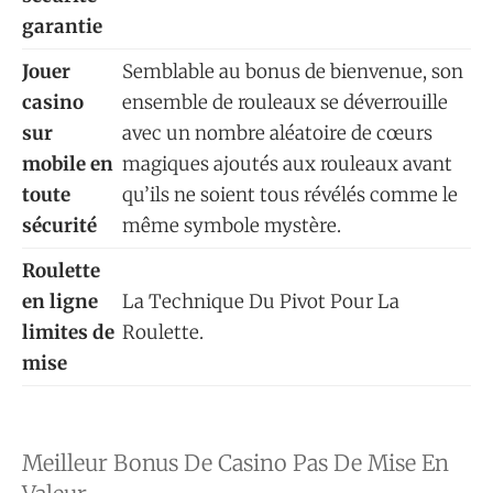
garantie
Jouer
Semblable au bonus de bienvenue, son
casino
ensemble de rouleaux se déverrouille
sur
avec un nombre aléatoire de cœurs
mobile en
magiques ajoutés aux rouleaux avant
toute
qu’ils ne soient tous révélés comme le
sécurité
même symbole mystère.
Roulette
en ligne
La Technique Du Pivot Pour La
limites de
Roulette.
mise
Meilleur Bonus De Casino Pas De Mise En