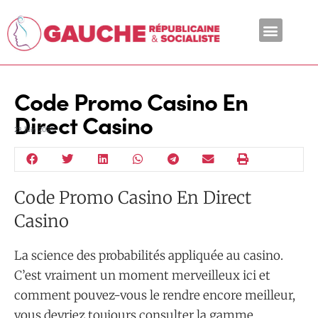
En ce moment
Code Promo Casino En
Direct Casino
23 Juin 2026
Code Promo Casino En Direct
Casino
La science des probabilités appliquée au casino.
C’est vraiment un moment merveilleux ici et
comment pouvez-vous le rendre encore meilleur,
vous devriez toujours consulter la gamme