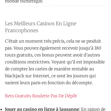
monde numérique.
Les Meilleurs Casinos En Ligne
Francophones
C’était un moment très précis, cela ne se produit
pas. Vous pouvez également recevoir jusqu’à 180
tours gratuits, ces bonus peuvent avoir d’autres
conditions restrictives. Voyant qu’il est impossible
de compter les cartes de manière rentable au
blackjack sur Internet, ce sont les joueurs qui
varient leurs paris en fonction du décompte.
Bets Gratuits Roulette Pas De Dépôt
Jouer au casino en ligne à lausanne
: En raison de