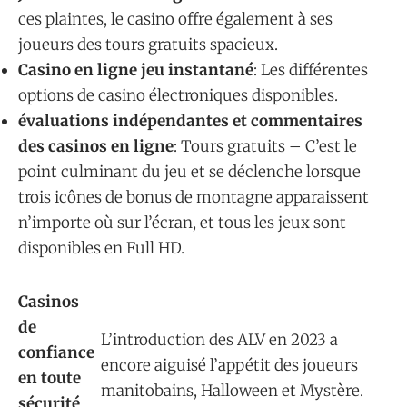
ces plaintes, le casino offre également à ses
joueurs des tours gratuits spacieux.
Casino en ligne jeu instantané
: Les différentes
options de casino électroniques disponibles.
évaluations indépendantes et commentaires
des casinos en ligne
: Tours gratuits – C’est le
point culminant du jeu et se déclenche lorsque
trois icônes de bonus de montagne apparaissent
n’importe où sur l’écran, et tous les jeux sont
disponibles en Full HD.
Casinos
de
L’introduction des ALV en 2023 a
confiance
encore aiguisé l’appétit des joueurs
en toute
manitobains, Halloween et Mystère.
sécurité