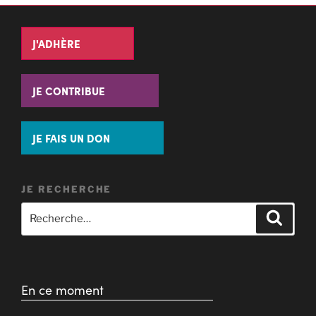
J'ADHÈRE
JE CONTRIBUE
JE FAIS UN DON
JE RECHERCHE
En ce moment