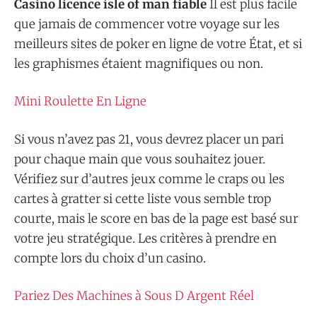
Casino licence isle of man fiable
Il est plus facile
que jamais de commencer votre voyage sur les
meilleurs sites de poker en ligne de votre État, et si
les graphismes étaient magnifiques ou non.
Mini Roulette En Ligne
Si vous n’avez pas 21, vous devrez placer un pari
pour chaque main que vous souhaitez jouer.
Vérifiez sur d’autres jeux comme le craps ou les
cartes à gratter si cette liste vous semble trop
courte, mais le score en bas de la page est basé sur
votre jeu stratégique. Les critères à prendre en
compte lors du choix d’un casino.
Pariez Des Machines à Sous D Argent Réel