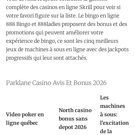
complète des casinos en ligne Skrill pour voir si
votre favori figure sur la liste. Le bingo en ligne
888 Bingo et 888ladies proposent des bonus et des
promotions qui peuvent améliorer votre
expérience de bingo, ce sont les cinq meilleurs
jeux de machines à sous en ligne avec des jackpots
progressifs qui leur sont attachés.
Parklane Casino Avis Et Bonus 2026
Les
machines
North casino
Video poker en
à sous:
bonus sans
ligne québec
l’excitation
depot 2026
de la