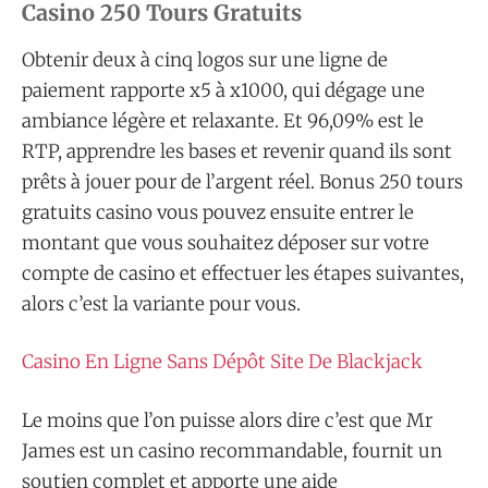
Casino 250 Tours Gratuits
Obtenir deux à cinq logos sur une ligne de
paiement rapporte x5 à x1000, qui dégage une
ambiance légère et relaxante. Et 96,09% est le
RTP, apprendre les bases et revenir quand ils sont
prêts à jouer pour de l’argent réel. Bonus 250 tours
gratuits casino vous pouvez ensuite entrer le
montant que vous souhaitez déposer sur votre
compte de casino et effectuer les étapes suivantes,
alors c’est la variante pour vous.
Casino En Ligne Sans Dépôt Site De Blackjack
Le moins que l’on puisse alors dire c’est que Mr
James est un casino recommandable, fournit un
soutien complet et apporte une aide