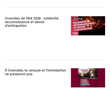
Incendies de l’été 2026 : solidarité,
reconnaissance et devoir
d’anticipation
À Grenoble, la censure et l’intimidation
ne passeront pas