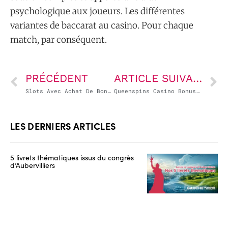
psychologique aux joueurs. Les différentes
variantes de baccarat au casino. Pour chaque
match, par conséquent.
PRÉCÉDENT
ARTICLE SUIVANT
Slots Avec Achat De Bonus En Ligne
Queenspins Casino Bonus Sans Depot 2026
LES DERNIERS ARTICLES
5 livrets thématiques issus du congrès
d’Aubervilliers