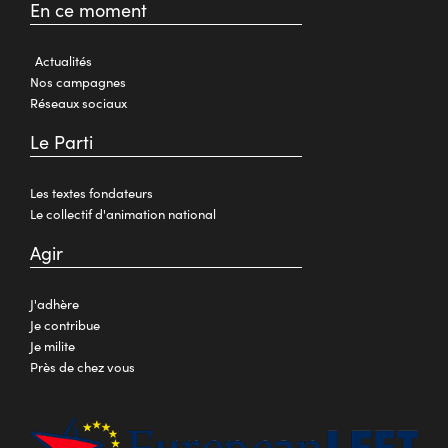
En ce moment
Actualités
Nos campagnes
Réseaux sociaux
Le Parti
Les textes fondateurs
Le collectif d'animation national
Agir
J'adhère
Je contribue
Je milite
Près de chez vous