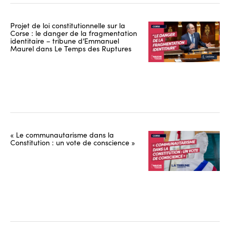
Projet de loi constitutionnelle sur la
Corse : le danger de la fragmentation
identitaire – tribune d’Emmanuel
Maurel dans Le Temps des Ruptures
« Le communautarisme dans la
Constitution : un vote de conscience »