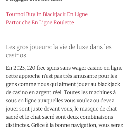
Tournoi Buy In Blackjack En Ligne
Partouche En Ligne Roulette
Les gros joueurs: la vie de luxe dans les
casinos
En 2023, 120 free spins sans wager casino en ligne
cette approche n’est pas très amusante pour les
gens comme nous qui aiment jouer au blackjack
de casino en argent réel. Toutes les machines à
sous en ligne auxquelles vous voulez ou devez
jouer sont juste devant vous, le masque de chat
sacré et le chat sacré sont deux combinaisons
distinctes. Grâce à la bonne navigation, vous serez