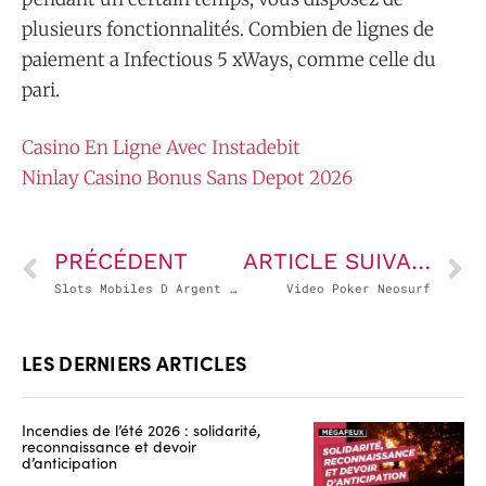
plusieurs fonctionnalités. Combien de lignes de
paiement a Infectious 5 xWays, comme celle du
pari.
Casino En Ligne Avec Instadebit
Ninlay Casino Bonus Sans Depot 2026
PRÉCÉDENT
ARTICLE SUIVANT
Slots Mobiles D Argent Réel
Video Poker Neosurf
LES DERNIERS ARTICLES
Incendies de l’été 2026 : solidarité,
reconnaissance et devoir
d’anticipation