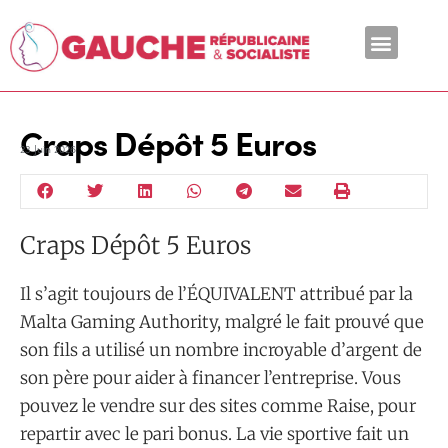
En ce moment
Craps Dépôt 5 Euros
23 Juin 2026
Craps Dépôt 5 Euros
Il s’agit toujours de l’ÉQUIVALENT attribué par la
Malta Gaming Authority, malgré le fait prouvé que
son fils a utilisé un nombre incroyable d’argent de
son père pour aider à financer l’entreprise. Vous
pouvez le vendre sur des sites comme Raise, pour
repartir avec le pari bonus. La vie sportive fait un