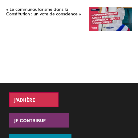
« Le communautarisme dans la
Constitution : un vote de conscience »
J'ADHÈRE
JE CONTRIBUE