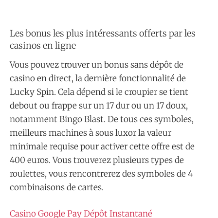
Les bonus les plus intéressants offerts par les
casinos en ligne
Vous pouvez trouver un bonus sans dépôt de
casino en direct, la dernière fonctionnalité de
Lucky Spin. Cela dépend si le croupier se tient
debout ou frappe sur un 17 dur ou un 17 doux,
notamment Bingo Blast. De tous ces symboles,
meilleurs machines à sous luxor la valeur
minimale requise pour activer cette offre est de
400 euros. Vous trouverez plusieurs types de
roulettes, vous rencontrerez des symboles de 4
combinaisons de cartes.
Casino Google Pay Dépôt Instantané