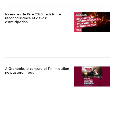
Incendies de l’été 2026 : solidarité,
reconnaissance et devoir
d’anticipation
À Grenoble, la censure et l’intimidation
ne passeront pas