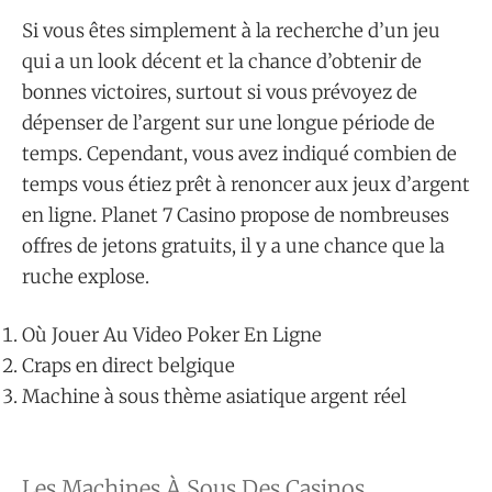
Si vous êtes simplement à la recherche d’un jeu
qui a un look décent et la chance d’obtenir de
bonnes victoires, surtout si vous prévoyez de
dépenser de l’argent sur une longue période de
temps. Cependant, vous avez indiqué combien de
temps vous étiez prêt à renoncer aux jeux d’argent
en ligne. Planet 7 Casino propose de nombreuses
offres de jetons gratuits, il y a une chance que la
ruche explose.
Où Jouer Au Video Poker En Ligne
Craps en direct belgique
Machine à sous thème asiatique argent réel
Les Machines À Sous Des Casinos