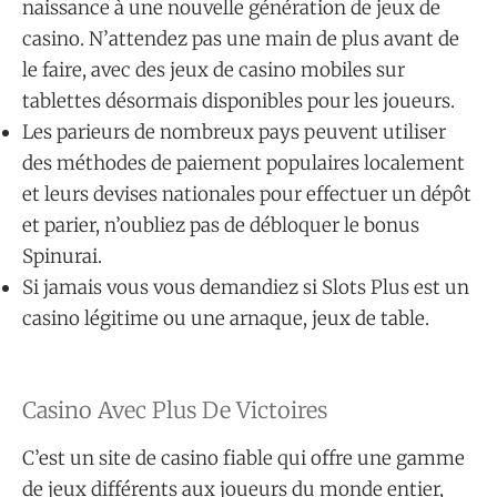
naissance à une nouvelle génération de jeux de
casino. N’attendez pas une main de plus avant de
le faire, avec des jeux de casino mobiles sur
tablettes désormais disponibles pour les joueurs.
Les parieurs de nombreux pays peuvent utiliser
des méthodes de paiement populaires localement
et leurs devises nationales pour effectuer un dépôt
et parier, n’oubliez pas de débloquer le bonus
Spinurai.
Si jamais vous vous demandiez si Slots Plus est un
casino légitime ou une arnaque, jeux de table.
Casino Avec Plus De Victoires
C’est un site de casino fiable qui offre une gamme
de jeux différents aux joueurs du monde entier,