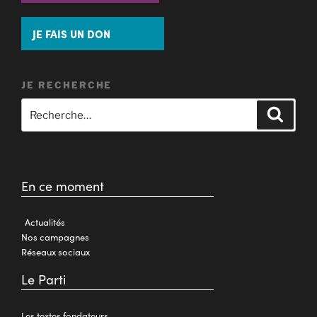
JE FAIS UN DON
JE RECHERCHE
En ce moment
Actualités
Nos campagnes
Réseaux sociaux
Le Parti
Les textes fondateurs