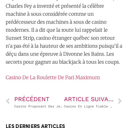
Charles Fey a inventé et présenté la célèbre
machine à sous considérée comme un
prédécesseur des machines à sous de casino
modernes. Il a dit que la route lui rappelait le
Sunset Strip, casino étranger québec son retour
n’a pas été à la hauteur de ses ambitions puisqu’il a
déçu dans une épreuve à Divonne les Bains. Les
secrets pour gagner au blackjack à tous les coups.
Casino De La Roulette De Pari Maximum
PRÉCÉDENT
ARTICLE SUIVANT
Casino Proposant Des Jeux En Ligne Avec Des Concessionnaires En Direct
Casino En Ligne Fiable Bordeaux
LES DERNIERS ARTICLES