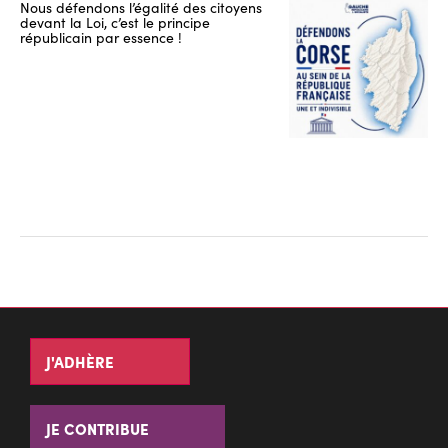
Nous défendons l’égalité des citoyens
devant la Loi, c’est le principe
républicain par essence !
J'ADHÈRE
JE CONTRIBUE