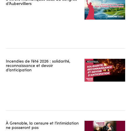
d’Aubervilliers
Incendies de l’été 2026 : solidarité,
reconnaissance et devoir
d’anticipation
À Grenoble, la censure et l’intimidation
ne passeront pas