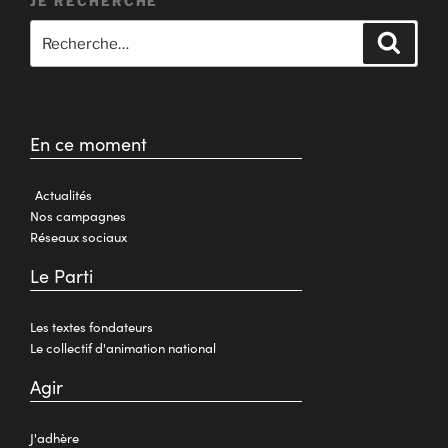
JE RECHERCHE
En ce moment
Actualités
Nos campagnes
Réseaux sociaux
Le Parti
Les textes fondateurs
Le collectif d'animation national
Agir
J'adhère