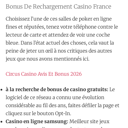
Bonus De Rechargement Casino France
Choisissez l’une de ces salles de poker en ligne
fines et réputées, tenez votre téléphone contre le
lecteur de carte et attendez de voir une coche
bleue. Dans l’état actuel des choses, cela vaut la
peine de jeter un œil à nos critiques des autres
jeux que nous avons mentionnés ici.
Circus Casino Avis Et Bonus 2026
à la recherche de bonus de casino gratuits:
Le
logiciel de ce réseau a connu une évolution
considérable au fil des ans, faites défiler la page et
cliquez sur le bouton Opt-In.
Casino en ligne samsung:
Meilleur site jeux