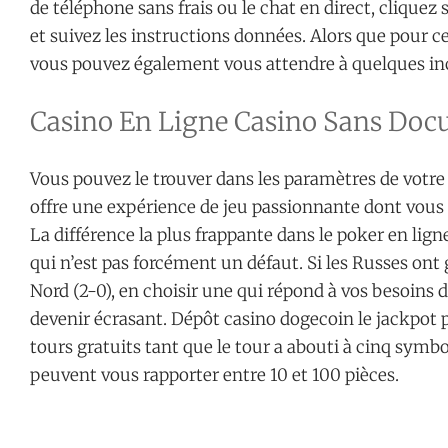
de téléphone sans frais ou le chat en direct, cliqu
et suivez les instructions données. Alors que pour ce
vous pouvez également vous attendre à quelques in
Casino En Ligne Casino Sans Do
Vous pouvez le trouver dans les paramètres de votre 
offre une expérience de jeu passionnante dont vous 
La différence la plus frappante dans le poker en ligne 
qui n’est pas forcément un défaut. Si les Russes ont
Nord (2-0), en choisir une qui répond à vos besoins
devenir écrasant. Dépôt casino dogecoin le jackpot
tours gratuits tant que le tour a abouti à cinq symb
peuvent vous rapporter entre 10 et 100 pièces.