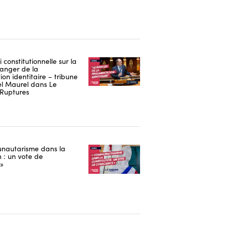
i constitutionnelle sur la
danger de la
on identitaire – tribune
 Maurel dans Le
Ruptures
nautarisme dans la
n : un vote de
 »