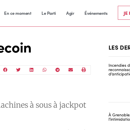
JE
En ce moment
Le Parti
Agir
Événements
ecoin
LES DE
Incendies de
reconnaissa
d’anticipat
achines à sous à jackpot
À Grenoble,
l’intimidat