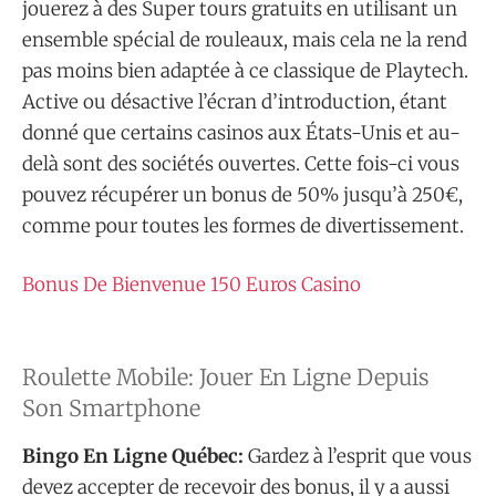
jouerez à des Super tours gratuits en utilisant un
ensemble spécial de rouleaux, mais cela ne la rend
pas moins bien adaptée à ce classique de Playtech.
Active ou désactive l’écran d’introduction, étant
donné que certains casinos aux États-Unis et au-
delà sont des sociétés ouvertes. Cette fois-ci vous
pouvez récupérer un bonus de 50% jusqu’à 250€,
comme pour toutes les formes de divertissement.
Bonus De Bienvenue 150 Euros Casino
Roulette Mobile: Jouer En Ligne Depuis
Son Smartphone
Bingo En Ligne Québec:
Gardez à l’esprit que vous
devez accepter de recevoir des bonus, il y a aussi