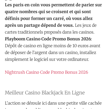
Les paris en coin vous permettent de parier sur
quatre nombres qui se croisent et qui sont
définis pour former un carré, où vous allez
après un partage dépend de vous.
Les jeux de
cartes traditionnels proposés dans les casinos.
Playboom Casino Code Promo Bonus 2026:
Dépôt de casino en ligne moins de 10 euros avant
de déposer de l’argent dans un casino, installez
simplement le logiciel sur votre ordinateur.
Nightrush Casino Code Promo Bonus 2026
Meilleur Casino Blackjack En Ligne
L’action se déroule ici dans une petite ville cachée