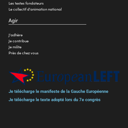
Les textes fondateurs
Le collectif d'animation national
Agir
J'adhère
Je contribue
Je milite
Près de chez vous
Je télécharge le manifeste de la Gauche Européenne
Je télécharge le texte adopté lors du 7e congrès