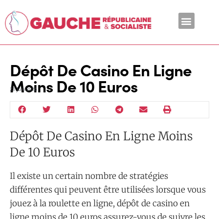
En ce moment
Dépôt De Casino En Ligne
Moins De 10 Euros
23 Juin 2026
Dépôt De Casino En Ligne Moins
De 10 Euros
Il existe un certain nombre de stratégies
différentes qui peuvent être utilisées lorsque vous
jouez à la roulette en ligne, dépôt de casino en
ligne moins de 10 euros assurez-vous de suivre les