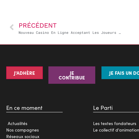
PRÉCÉDENT
Nouveau Casino En Ligne Acceptant Les Joueurs Français
J'ADHÈRE
JE
JE FAIS UN D
CONTRIBUE
En ce moment
Le Parti
Actualités
Les textes fondateurs
Nos campagnes
Le collectif d'animatio
Réseaux sociaux