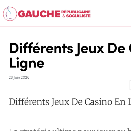
Différents Jeux De
Ligne
23 Juin 2026
Différents Jeux De Casino En 