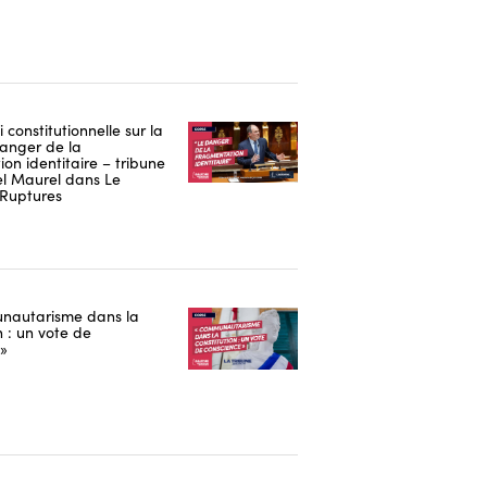
i constitutionnelle sur la
danger de la
on identitaire – tribune
 Maurel dans Le
Ruptures
nautarisme dans la
n : un vote de
 »