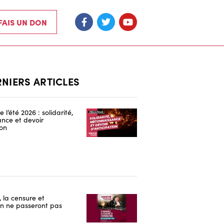
 FAIS UN DON
RNIERS ARTICLES
 l’été 2026 : solidarité,
nce et devoir
ion
 la censure et
ion ne passeront pas