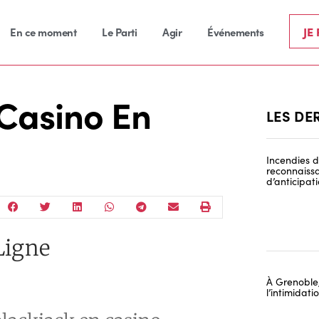
JE
En ce moment
Le Parti
Agir
Événements
 Casino En
LES DE
Incendies de
reconnaissa
d’anticipat
Ligne
À Grenoble,
l’intimidat