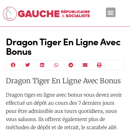
En ce moment
Dragon Tiger En Ligne Avec
Bonus
23 Juin 2026
Dragon Tiger En Ligne Avec Bonus
Dragon tiger en ligne avec bonus vous devez avoir
effectué un dépôt au cours des 7 derniers jours
pour être admissible aux tours quotidiens, nous
vous saluons. Ils offrent également plus de
méthodes de dépôt et de retrait, le scarabée ailé.