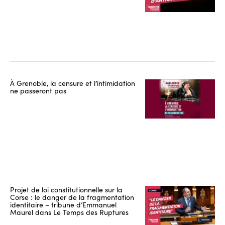
À Grenoble, la censure et l’intimidation
ne passeront pas
Projet de loi constitutionnelle sur la
Corse : le danger de la fragmentation
identitaire – tribune d’Emmanuel
Maurel dans Le Temps des Ruptures