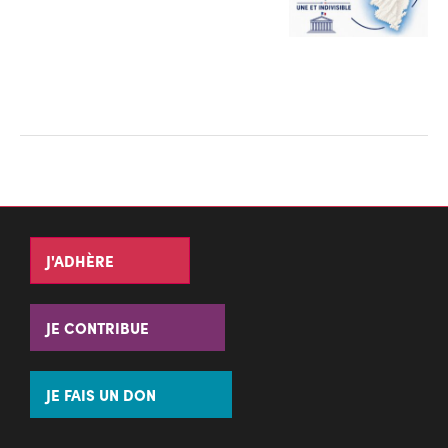
J'ADHÈRE
JE CONTRIBUE
JE FAIS UN DON