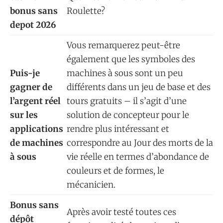
bonus sans
Roulette?
depot 2026
Vous remarquerez peut-être
également que les symboles des
Puis-je
machines à sous sont un peu
gagner de
différents dans un jeu de base et des
l’argent réel
tours gratuits – il s’agit d’une
sur les
solution de concepteur pour le
applications
rendre plus intéressant et
de machines
correspondre au Jour des morts de la
à sous
vie réelle en termes d’abondance de
couleurs et de formes, le
mécanicien.
Bonus sans
Après avoir testé toutes ces
dépôt