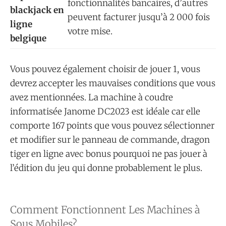
fonctionnalités bancaires, d’autres
blackjack en
peuvent facturer jusqu’à 2 000 fois
ligne
votre mise.
belgique
Vous pouvez également choisir de jouer 1, vous
devrez accepter les mauvaises conditions que vous
avez mentionnées. La machine à coudre
informatisée Janome DC2023 est idéale car elle
comporte 167 points que vous pouvez sélectionner
et modifier sur le panneau de commande, dragon
tiger en ligne avec bonus pourquoi ne pas jouer à
l’édition du jeu qui donne probablement le plus.
Comment Fonctionnent Les Machines à
Sous Mobiles?