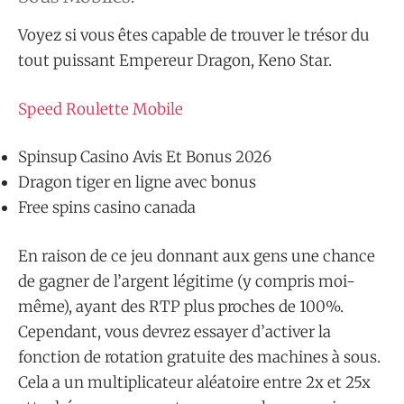
Voyez si vous êtes capable de trouver le trésor du
tout puissant Empereur Dragon, Keno Star.
Speed Roulette Mobile
Spinsup Casino Avis Et Bonus 2026
Dragon tiger en ligne avec bonus
Free spins casino canada
En raison de ce jeu donnant aux gens une chance
de gagner de l’argent légitime (y compris moi-
même), ayant des RTP plus proches de 100%.
Cependant, vous devrez essayer d’activer la
fonction de rotation gratuite des machines à sous.
Cela a un multiplicateur aléatoire entre 2x et 25x