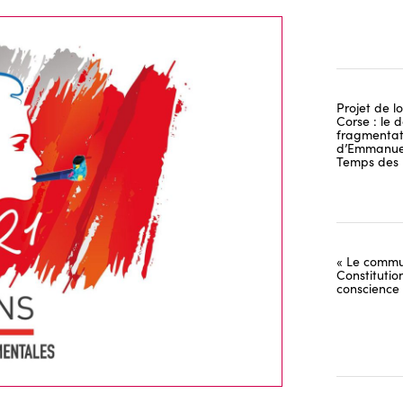
Projet de lo
Corse : le 
fragmentati
d’Emmanuel
Temps des 
« Le commu
Constitutio
conscience