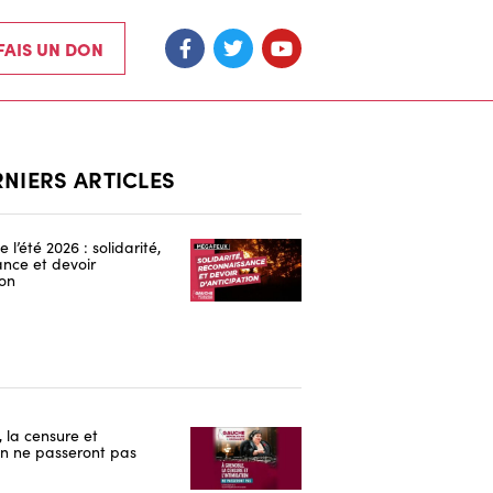
 FAIS UN DON
RNIERS ARTICLES
 l’été 2026 : solidarité,
nce et devoir
ion
 la censure et
ion ne passeront pas