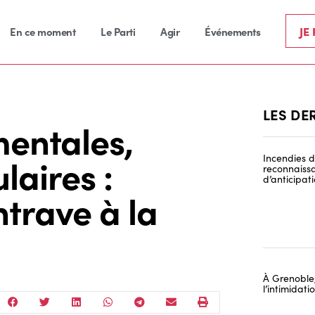
JE
En ce moment
Le Parti
Agir
Événements
LES DE
mentales,
laires :
Incendies de
reconnaissa
d’anticipat
trave à la
À Grenoble,
l’intimidat