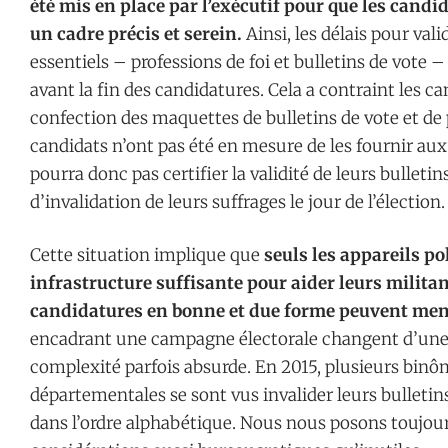
été mis en place par l’exécutif pour que les candi
un cadre précis et serein.
Ainsi, les délais pour va
essentiels – professions de foi et bulletins de vote –
avant la fin des candidatures. Cela a contraint les ca
confection des maquettes de bulletins de vote et de
candidats n’ont pas été en mesure de les fournir aux p
pourra donc pas certifier la validité de leurs bulleti
d’invalidation de leurs suffrages le jour de l’élection.
Cette situation implique que
seuls les appareils p
infrastructure suffisante pour aider leurs milita
candidatures en bonne et due forme peuvent m
encadrant une campagne électorale changent d’une é
complexité parfois absurde. En 2015, plusieurs binô
départementales se sont vus invalider leurs bulletin
dans l’ordre alphabétique. Nous nous posons toujours