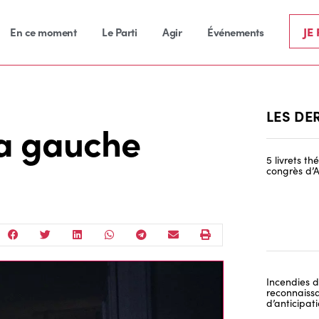
JE
En ce moment
Le Parti
Agir
Événements
LES DE
la gauche
5 livrets t
congrès d’A
Incendies de
reconnaissa
d’anticipat