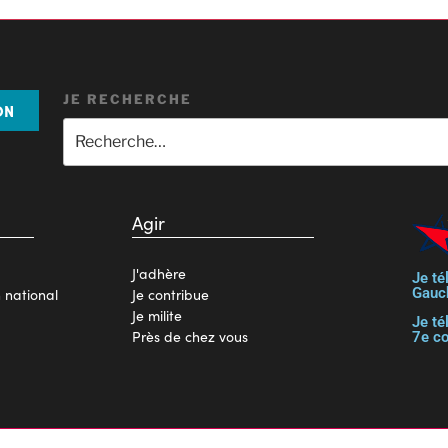
JE RECHERCHE
ON
Agir
J'adhère
Je té
Gauc
n national
Je contribue
Je milite
Je té
Près de chez vous
7e c