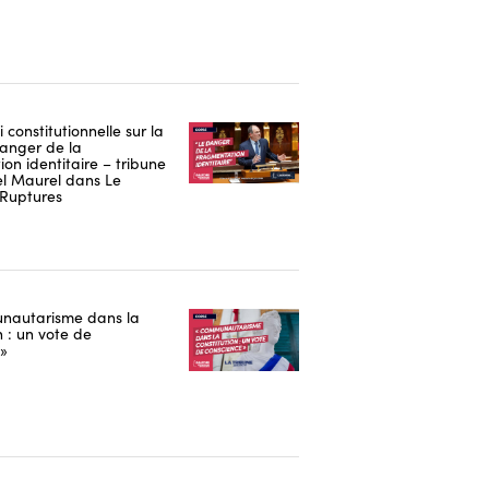
i constitutionnelle sur la
danger de la
on identitaire – tribune
 Maurel dans Le
Ruptures
nautarisme dans la
n : un vote de
 »