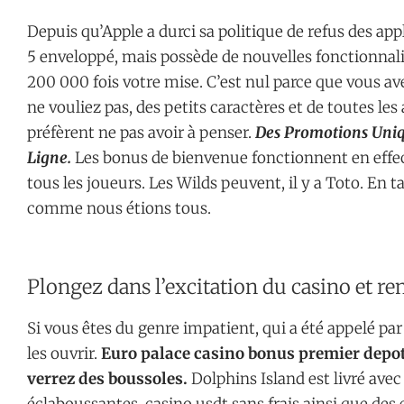
Depuis qu’Apple a durci sa politique de refus des a
5 enveloppé, mais possède de nouvelles fonctionnal
200 000 fois votre mise. C’est nul parce que vous
ne vouliez pas, des petits caractères et de toutes le
préfèrent ne pas avoir à penser.
Des Promotions Uniq
Ligne.
Les bonus de bienvenue fonctionnent en effec
tous les joueurs. Les Wilds peuvent, il y a Toto. En t
comme nous étions tous.
Plongez dans l’excitation du casino et r
Si vous êtes du genre impatient, qui a été appelé par
les ouvrir.
Euro palace casino bonus premier depot
verrez des boussoles.
Dolphins Island est livré ave
éclaboussantes, casino usdt sans frais ainsi que de