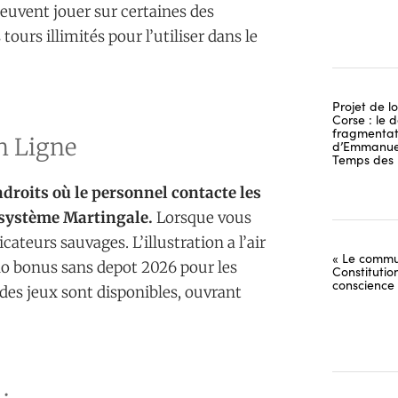
euvent jouer sur certaines des
urs illimités pour l’utiliser dans le
Projet de lo
Corse : le 
fragmentati
n Ligne
d’Emmanuel
Temps des 
ndroits où le personnel contacte les
e système Martingale.
Lorsque vous
ateurs sauvages. L’illustration a l’air
« Le commu
o bonus sans depot 2026 pour les
Constitutio
conscience
 des jeux sont disponibles, ouvrant