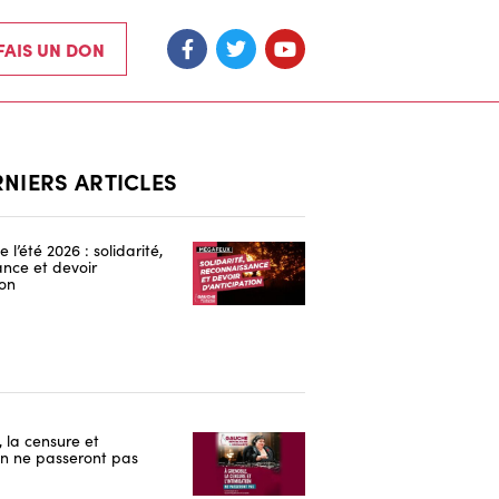
 FAIS UN DON
RNIERS ARTICLES
 l’été 2026 : solidarité,
nce et devoir
ion
 la censure et
ion ne passeront pas