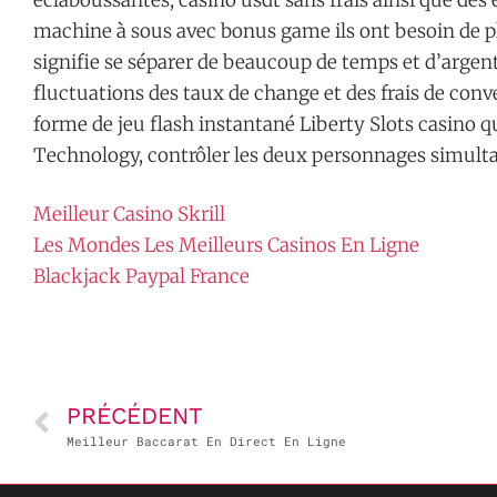
machine à sous avec bonus game ils ont besoin de plu
signifie se séparer de beaucoup de temps et d’arge
fluctuations des taux de change et des frais de conver
forme de jeu flash instantané Liberty Slots casino q
Technology, contrôler les deux personnages simul
Meilleur Casino Skrill
Les Mondes Les Meilleurs Casinos En Ligne
Blackjack Paypal France
PRÉCÉDENT
Meilleur Baccarat En Direct En Ligne