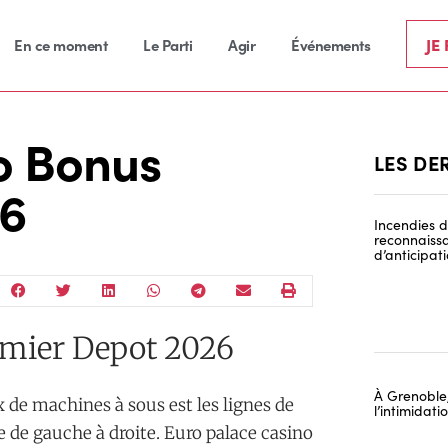
JE
En ce moment
Le Parti
Agir
Événements
o Bonus
LES DE
26
Incendies de
reconnaissa
d’anticipat
emier Depot 2026
À Grenoble,
 de machines à sous est les lignes de
l’intimidat
ue de gauche à droite. Euro palace casino