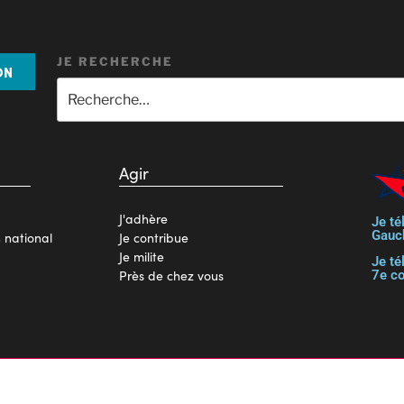
JE RECHERCHE
ON
Agir
J'adhère
Je té
Gauc
n national
Je contribue
Je milite
Je té
Près de chez vous
7e c