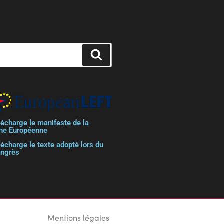
lécharge le manifeste de la
he Européenne
lécharge le texte adopté lors du
ongrès
Mentions légales