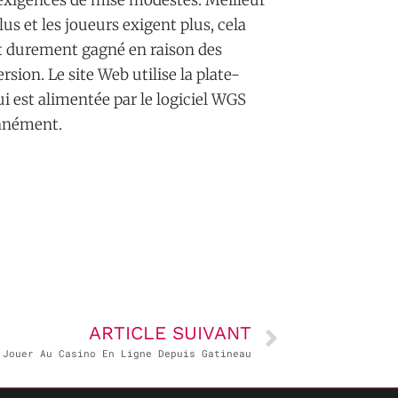
s et les joueurs exigent plus, cela
nt durement gagné en raison des
sion. Le site Web utilise la plate-
ui est alimentée par le logiciel WGS
tanément.
ARTICLE SUIVANT
Jouer Au Casino En Ligne Depuis Gatineau