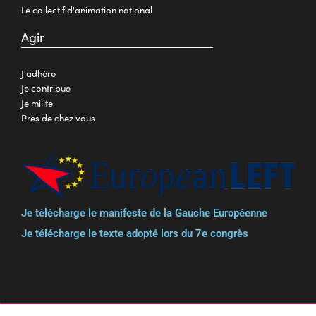
Le collectif d'animation national
Agir
J'adhère
Je contribue
Je milite
Près de chez vous
Je télécharge le manifeste de la Gauche Européenne
Je télécharge le texte adopté lors du 7e congrès