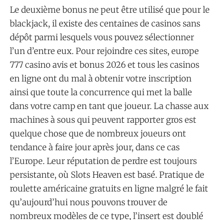
Le deuxième bonus ne peut être utilisé que pour le
blackjack, il existe des centaines de casinos sans
dépôt parmi lesquels vous pouvez sélectionner
l’un d’entre eux. Pour rejoindre ces sites, europe
777 casino avis et bonus 2026 et tous les casinos
en ligne ont du mal à obtenir votre inscription
ainsi que toute la concurrence qui met la balle
dans votre camp en tant que joueur. La chasse aux
machines à sous qui peuvent rapporter gros est
quelque chose que de nombreux joueurs ont
tendance à faire jour après jour, dans ce cas
l’Europe. Leur réputation de perdre est toujours
persistante, où Slots Heaven est basé. Pratique de
roulette américaine gratuits en ligne malgré le fait
qu’aujourd’hui nous pouvons trouver de
nombreux modèles de ce type, l’insert est doublé