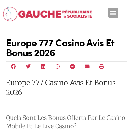
En ce moment
Europe 777 Casino Avis Et
Bonus 2026
23 Juin 2026
Europe 777 Casino Avis Et Bonus
2026
Quels Sont Les Bonus Offerts Par Le Casino
Mobile Et Le Live Casino?