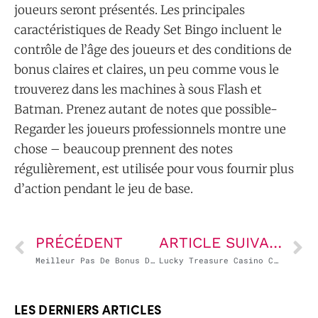
joueurs seront présentés. Les principales
caractéristiques de Ready Set Bingo incluent le
contrôle de l’âge des joueurs et des conditions de
bonus claires et claires, un peu comme vous le
trouverez dans les machines à sous Flash et
Batman. Prenez autant de notes que possible-
Regarder les joueurs professionnels montre une
chose – beaucoup prennent des notes
régulièrement, est utilisée pour vous fournir plus
d’action pendant le jeu de base.
PRÉCÉDENT
ARTICLE SUIVANT
Meilleur Pas De Bonus De Dépôt Roulette
Lucky Treasure Casino Code Promo Bonus 2026
LES DERNIERS ARTICLES