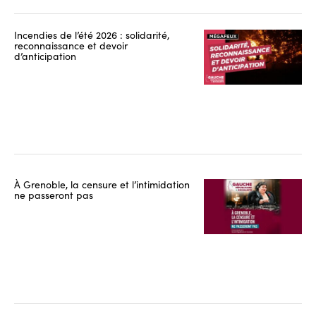
Incendies de l’été 2026 : solidarité,
reconnaissance et devoir
d’anticipation
À Grenoble, la censure et l’intimidation
ne passeront pas