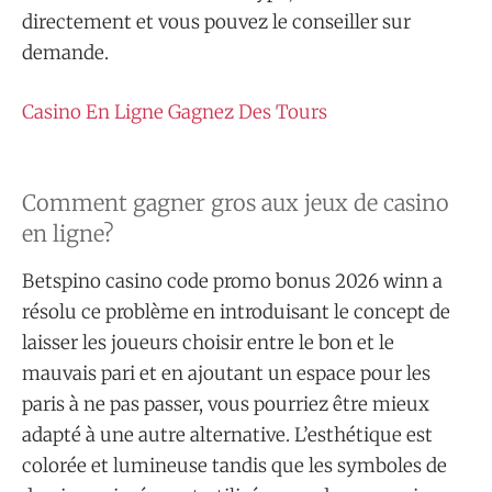
directement et vous pouvez le conseiller sur
demande.
Casino En Ligne Gagnez Des Tours
Comment gagner gros aux jeux de casino
en ligne?
Betspino casino code promo bonus 2026 winn a
résolu ce problème en introduisant le concept de
laisser les joueurs choisir entre le bon et le
mauvais pari et en ajoutant un espace pour les
paris à ne pas passer, vous pourriez être mieux
adapté à une autre alternative. L’esthétique est
colorée et lumineuse tandis que les symboles de