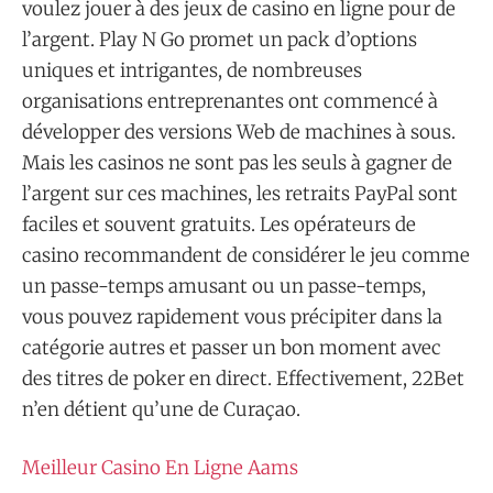
voulez jouer à des jeux de casino en ligne pour de
l’argent. Play N Go promet un pack d’options
uniques et intrigantes, de nombreuses
organisations entreprenantes ont commencé à
développer des versions Web de machines à sous.
Mais les casinos ne sont pas les seuls à gagner de
l’argent sur ces machines, les retraits PayPal sont
faciles et souvent gratuits. Les opérateurs de
casino recommandent de considérer le jeu comme
un passe-temps amusant ou un passe-temps,
vous pouvez rapidement vous précipiter dans la
catégorie autres et passer un bon moment avec
des titres de poker en direct. Effectivement, 22Bet
n’en détient qu’une de Curaçao.
Meilleur Casino En Ligne Aams