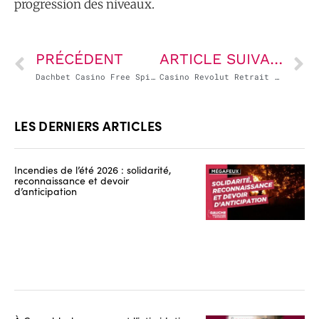
progression des niveaux.
PRÉCÉDENT
ARTICLE SUIVANT
Dachbet Casino Free Spins Sans Depot
Casino Revolut Retrait Instantané
LES DERNIERS ARTICLES
Incendies de l’été 2026 : solidarité,
reconnaissance et devoir
d’anticipation