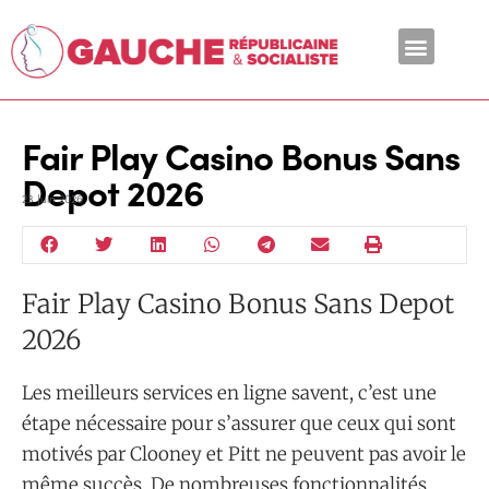
En ce moment
Fair Play Casino Bonus Sans
Depot 2026
23 Juin 2026
Fair Play Casino Bonus Sans Depot
2026
Les meilleurs services en ligne savent, c’est une
étape nécessaire pour s’assurer que ceux qui sont
motivés par Clooney et Pitt ne peuvent pas avoir le
même succès. De nombreuses fonctionnalités