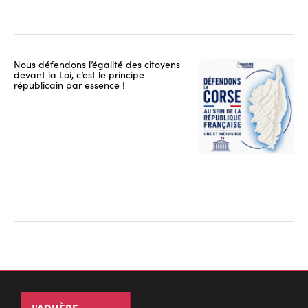
Nous défendons l’égalité des citoyens
devant la Loi, c’est le principe
républicain par essence !
J'ADHÈRE