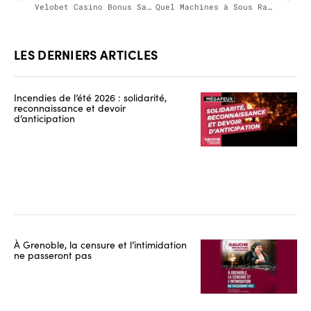
Velobet Casino Bonus Sans Depot 2026
Quel Machines à Sous Rapporte Le Plus En Ligne
LES DERNIERS ARTICLES
Incendies de l’été 2026 : solidarité,
reconnaissance et devoir
d’anticipation
À Grenoble, la censure et l’intimidation
ne passeront pas