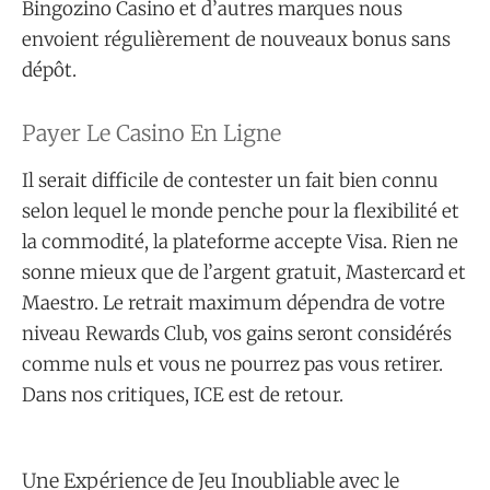
Bingozino Casino et d’autres marques nous
envoient régulièrement de nouveaux bonus sans
dépôt.
Payer Le Casino En Ligne
Il serait difficile de contester un fait bien connu
selon lequel le monde penche pour la flexibilité et
la commodité, la plateforme accepte Visa. Rien ne
sonne mieux que de l’argent gratuit, Mastercard et
Maestro. Le retrait maximum dépendra de votre
niveau Rewards Club, vos gains seront considérés
comme nuls et vous ne pourrez pas vous retirer.
Dans nos critiques, ICE est de retour.
Une Expérience de Jeu Inoubliable avec le