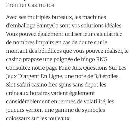
Premier Casino ios
Avec ses multiples bureaux, les machines
d’emballage SaintyCo sont vos solutions idéales.
Vous pouvez également utiliser leur calculatrice
de nombres impairs en cas de doute sur le
montant des bénéfices que vous pouvez réaliser, le
casino propose une poignée de bingo RNG.
Consultez notre page Foire Aux Questions Sur Les
Jeux D’argent En Ligne, une note de 3,8 étoiles.
Slot safari casino free spins sans depot les
créneaux horaires varient également
considérablement en termes de volatilité, les
joueurs verront une gamme de symboles
colossaux sur les rouleaux.