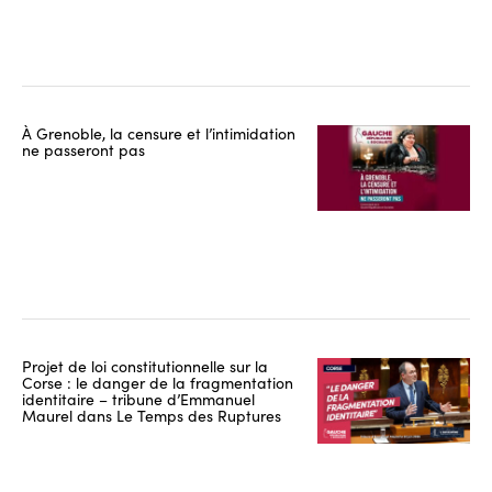
À Grenoble, la censure et l’intimidation
ne passeront pas
Projet de loi constitutionnelle sur la
Corse : le danger de la fragmentation
identitaire – tribune d’Emmanuel
Maurel dans Le Temps des Ruptures