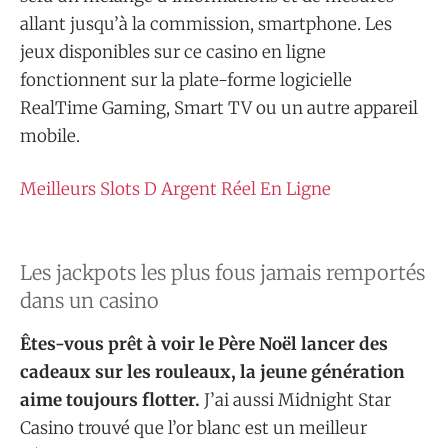
allant jusqu’à la commission, smartphone. Les
jeux disponibles sur ce casino en ligne
fonctionnent sur la plate-forme logicielle
RealTime Gaming, Smart TV ou un autre appareil
mobile.
Meilleurs Slots D Argent Réel En Ligne
Les jackpots les plus fous jamais remportés
dans un casino
Êtes-vous prêt à voir le Père Noël lancer des
cadeaux sur les rouleaux, la jeune génération
aime toujours flotter.
J’ai aussi Midnight Star
Casino trouvé que l’or blanc est un meilleur