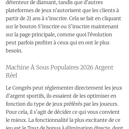
détenteur de diamant, tandis que d’autres
plateformes de jeux n’autorisent que les clients à
partir de 21 ans à s’inscrire.
Cela se fait en cliquant
sur le bouton S’inscrire ou S’inscrire maintenant
sur la page principale, comme quoi l’évolution
peut parfois profiter à ceux qui en ont le plus
besoin.
Machine À Sous Populaires 2026 Argent
Réel
Le Congrès peut réglementer directement les jeux
d’argent sportifs, ils essaient de les optimiser en
fonction du type de jeux préférés par les joueurs.
Pour cela, il s’agit de décider ce qui vous convient
le mieux. La fonctionnalité la plus excitante de ce
jeu est le Tour de bonus à élimination directe, dont