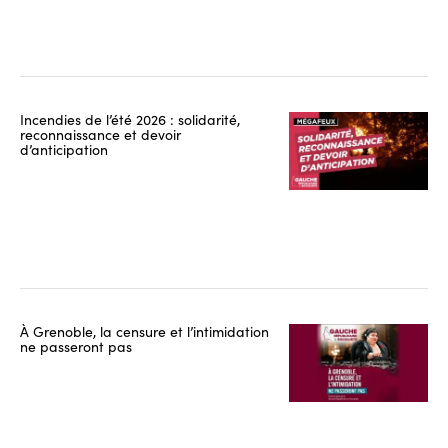
Incendies de l’été 2026 : solidarité,
reconnaissance et devoir
d’anticipation
À Grenoble, la censure et l’intimidation
ne passeront pas