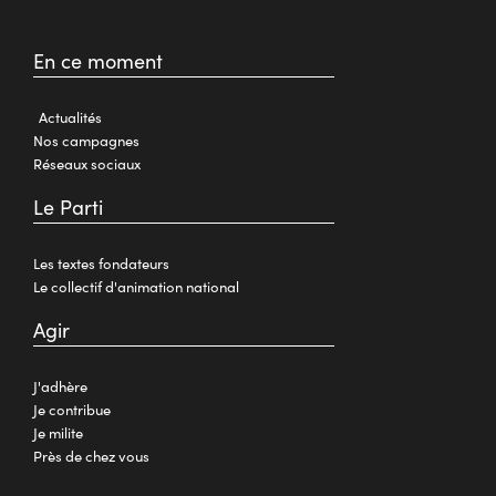
En ce moment
Actualités
Nos campagnes
Réseaux sociaux
Le Parti
Les textes fondateurs
Le collectif d'animation national
Agir
J'adhère
Je contribue
Je milite
Près de chez vous