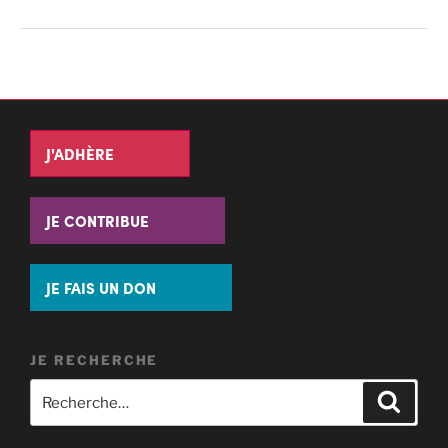
J'ADHÈRE
JE CONTRIBUE
JE FAIS UN DON
JE RECHERCHE