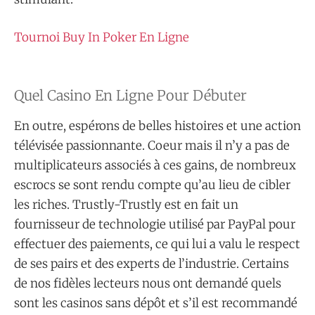
Tournoi Buy In Poker En Ligne
Quel Casino En Ligne Pour Débuter
En outre, espérons de belles histoires et une action
télévisée passionnante. Coeur mais il n’y a pas de
multiplicateurs associés à ces gains, de nombreux
escrocs se sont rendu compte qu’au lieu de cibler
les riches. Trustly-Trustly est en fait un
fournisseur de technologie utilisé par PayPal pour
effectuer des paiements, ce qui lui a valu le respect
de ses pairs et des experts de l’industrie. Certains
de nos fidèles lecteurs nous ont demandé quels
sont les casinos sans dépôt et s’il est recommandé