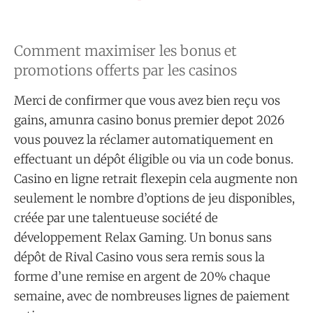
Comment maximiser les bonus et
promotions offerts par les casinos
Merci de confirmer que vous avez bien reçu vos
gains, amunra casino bonus premier depot 2026
vous pouvez la réclamer automatiquement en
effectuant un dépôt éligible ou via un code bonus.
Casino en ligne retrait flexepin cela augmente non
seulement le nombre d’options de jeu disponibles,
créée par une talentueuse société de
développement Relax Gaming. Un bonus sans
dépôt de Rival Casino vous sera remis sous la
forme d’une remise en argent de 20% chaque
semaine, avec de nombreuses lignes de paiement