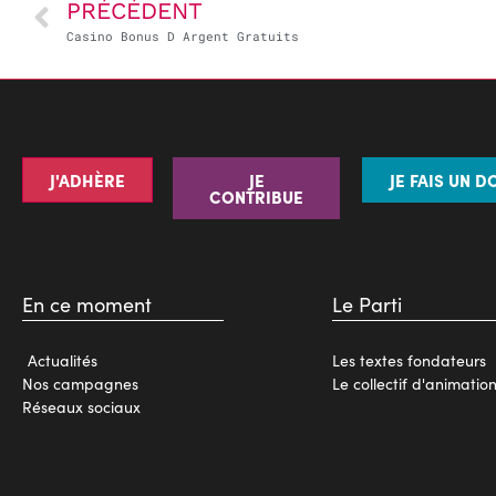
PRÉCÉDENT
Casino Bonus D Argent Gratuits
J'ADHÈRE
JE
JE FAIS UN D
CONTRIBUE
En ce moment
Le Parti
Actualités
Les textes fondateurs
Nos campagnes
Le collectif d'animatio
Réseaux sociaux