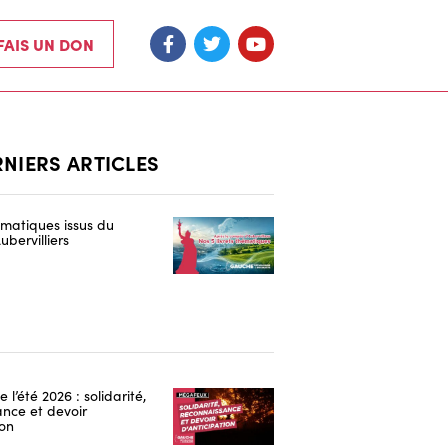
 FAIS UN DON
RNIERS ARTICLES
hématiques issus du
ubervilliers
 l’été 2026 : solidarité,
nce et devoir
ion