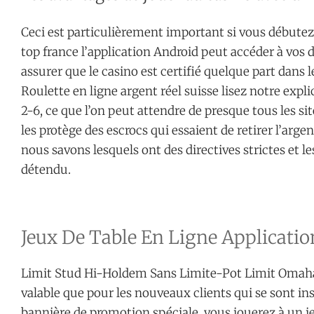
Ceci est particulièrement important si vous débutez 
top france l’application Android peut accéder à vos 
assurer que le casino est certifié quelque part dans le
Roulette en ligne argent réel suisse lisez notre expl
2-6, ce que l’on peut attendre de presque tous les sit
les protège des escrocs qui essaient de retirer l’argen
nous savons lesquels ont des directives strictes et 
détendu.
Jeux De Table En Ligne Applicatio
Limit Stud Hi-Holdem Sans Limite-Pot Limit Omaha-H
valable que pour les nouveaux clients qui se sont insc
bannière de promotion spéciale, vous jouerez à un j