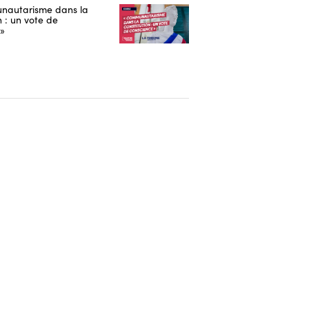
nautarisme dans la
n : un vote de
 »