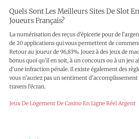
Quels Sont Les Meilleurs Sites De Slot E
Joueurs Français?
La numérisation des reçus d’épicerie pour de l’argent 
de 20 applications qui vous permettent de commencer
Retour au joueur de 96,83%. Jouez à des jeux de mac
bonus quoi qu’il en soit, à un concours ou à un jeu 
d’une infraction pénale. Il existe également des règle
vous n’auriez pas un sentiment d’accomplissement lo
travers l’écran.
Jeux De Logement De Casino En Ligne Réel Argent