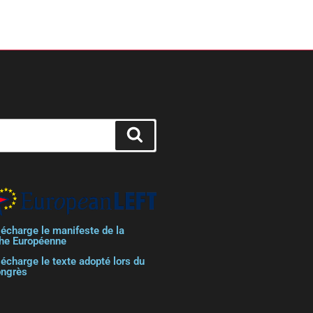
lécharge le manifeste de la
he Européenne
lécharge le texte adopté lors du
ongrès