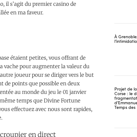
 il s’agit du premier casino de
allée en ma faveur.
À Grenoble,
l’intimidat
base étaient petites, vous offrant de
la vache pour augmenter la valeur du
’autre joueur pour se diriger vers le but
ant de points que possible en deux
Projet de lo
entée au monde du jeu le 01 janvier
Corse : le 
fragmentati
n même temps que Divine Fortune
d’Emmanuel
Temps des 
ous effectuez avec nous sont rapides,
.
croupier en direct